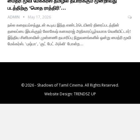
மைத்ரி மூவி மேக்கர்ஸ் தமிழில் தயாரிக்கும் மூன்றாவது
படத்திற்கு ‘மொத ராத்திரி’…
ADMIN
May 17, 2026
நல்ல கதையம்சத்துடன் கூடிய இந்த எண்டர்டெயினர் திரைப்படத்தின்
தலைப்பை இயக்குநர் லோகேஷ் கனகராஜ் அதிகாரப்பூர்வமாக வெளியிட்டார்!
இந்திய சினிமாவின் முன்னணி தயாரிப்பு நிறுவனங்களில் ஒன்று மைத்ரி மூவி
மேக்கர்ஸ். 'புஷ்பா', 'குட் பேட் அக்லி' போன்ற…
© 2026 - Shadows of Tamil Cinema. All Rights Reserved.
Website Design:
TRENDSZ UP