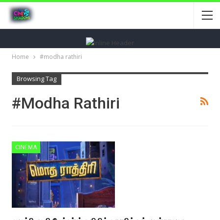
Home
#modha rathiri
Browsing Tag
#modha Rathiri
CINEMA