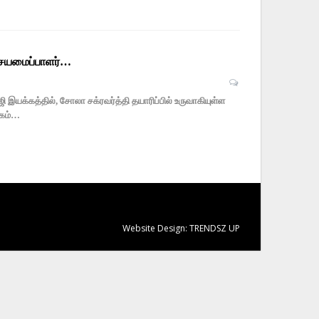
சையமைப்பாளர்…
யக்கத்தில், சோலா சக்ரவர்த்தி தயாரிப்பில் உருவாகியுள்ள
லகம்…
Website Design:
TRENDSZ UP