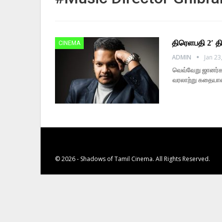
திரெளபதி 2′ 
CINEMA
ADMIN
Jan 23
வெவ்வேறு ஜானர்கள
வரலாற்று கதையான
© 2026 - Shadows of Tamil Cinema. All Rights Reserved.