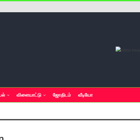
யல்
விளையாட்டு
ஜோதிடம்
வீடியோ
n