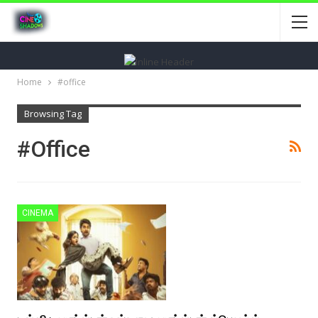
Home
#office
Browsing Tag
#office
CINEMA