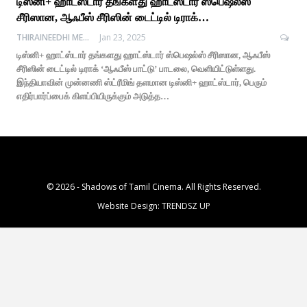
டிஸ்னி+ ஹாட்ஸ்டார் தங்களது ஹாட்ஸ்டார் ஸ்பெஷல்ஸ்
சீரிஸான, ஆஃபீஸ் சீரிஸின் டைட்டில் டிராக்…
THIRAINEEDHI MEDIA
Jan 23, 2025
டிஸ்னி+ ஹாட்ஸ்டார் தங்களது ஹாட்ஸ்டார் ஸ்பெஷல்ஸ் சீரிஸான, ஆஃபீஸ்
சீரிஸின் டைட்டில் டிராக் ‘ஆஃபீஸ் பாட்டு’ பாடலை, வெளியிட்டுள்ளது.
இந்தியாவின் முன்னணி ஸ்ட்ரீமிங் தளமான டிஸ்னி+ ஹாட்ஸ்டார், பெரும்
எதிர்பார்ப்பைக் கிளப்பியிருக்கும் அடுத்த…
© 2026 - Shadows of Tamil Cinema. All Rights Reserved.
Website Design:
TRENDSZ UP