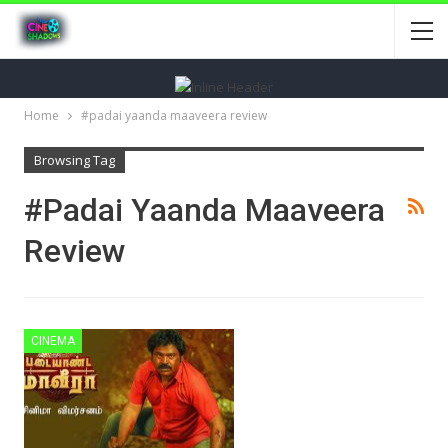
Home
#padai yaanda maaveera review
Browsing Tag
#padai Yaanda Maaveera
Review
CINEMA