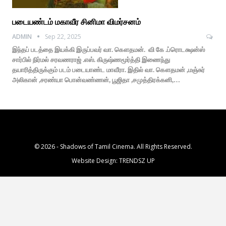
படையண்டம் மகாவீர சினிமா விமர்சனம்
ADMIN
Sep 22, 2025
இந்தப் படத்தை இயக்கி இருப்பவர் வா. கௌதமன். வி கே .ப்ரொடக்ஷன்ஸ்
சார்பில் நிர்மல் சரவணராஜ் .எஸ். கிருஷ்ணமூர்த்தி இணைந்து
தயாரித்திருக்கும் படம் படையாண்ட மாவீரா. இதில் வா. கௌதமன் ,மஞ்சுர்
அலிகான் ,சரண்யா பொன்வண்ணன், பூஜிதா ,சமுத்திரக்கனி,…
© 2026 - Shadows of Tamil Cinema. All Rights Reserved.
Website Design:
TRENDSZ UP