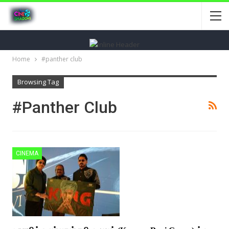
Home
#panther club
Browsing Tag
#panther Club
CINEMA