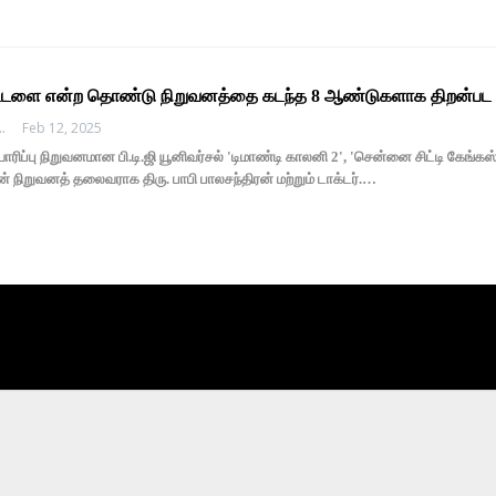
கட்டளை என்ற தொண்டு நிறுவனத்தை கடந்த 8 ஆண்டுகளாக திறன்பட ந
EDHI MEDIA
Feb 12, 2025
ாரிப்பு நிறுவனமான பி.டி.ஜி யூனிவர்சல் 'டிமாண்டி காலனி 2', 'சென்னை சிட்டி கேங்க
லின் நிறுவனத் தலைவராக திரு. பாபி பாலசந்திரன் மற்றும் டாக்டர்.…