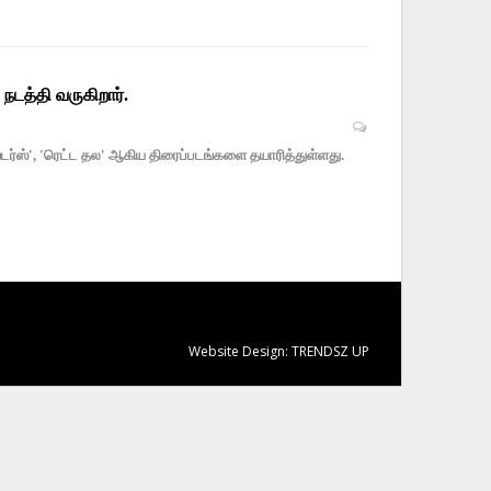
டத்தி வருகிறார்.
ஸ்டர்ஸ்', 'ரெட்ட தல' ஆகிய திரைப்படங்களை தயாரித்துள்ளது.
Website Design:
TRENDSZ UP