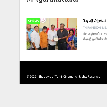
பி.டி.ஜி அறக்
CINEMA
THIRAINE
பிரபல திரைப்பட தய
பி.டி.ஜி யூனிவர்ச
© 2026 - Shadows of Tamil Cinema. All Rights Reserved.