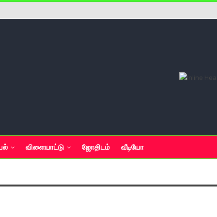
யல்
விளையாட்டு
ஜோதிடம்
வீடியோ