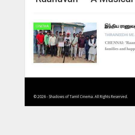
இந்திய ராணுவத
CINEMA
THIRAINE
CHENNAI: ’Raanuva
families and happ
© 2026 - Shadows of Tamil Cinema. All Rights Reserved.