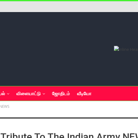
யல்
விளையாட்டு
ஜோதிடம்
வீடியோ
y NEWS
 Tribute To The Indian Army N