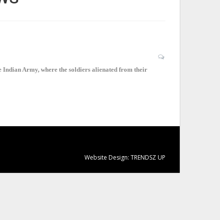
 Indian Army, where the soldiers alienated from their
Website Design:
TRENDSZ UP