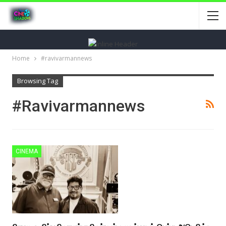
Home
#ravivarmannews
Browsing Tag
#ravivarmannews
CINEMA