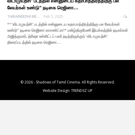
விடாமுயற்சி’ படத்தில் என்னுடைய கதாபாத்திரத்திற்கு பல
லேயர்கள் உண்டு” நடிகை ரெஜினா…
THIRAINEEDHI MEDIA
Feb 5, 2025
*“’விடாமுயற்சி’ படத்தில் என்னுடைய கதாபாத்திரத்திற்கு பல லேயர்கள்
உண்டு” நடிகை ரெஜினா காசண்ட்ரா!* மகிழ்திருமேனி இயக்கத்தில் நடிகர்கள்
அஜித்குமார், த்ரிஷா உள்ளிட்டப் பலர் நடித்திருக்கும் ‘விடாமுயற்சி’
திரைப்படத்தில் நடிகை ரெஜினா…
© 2026 - Shadows of Tamil Cinema. All Rights Reserved.
Website Design:
TRENDSZ UP