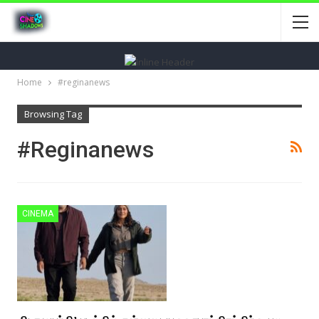
Home
#reginanews
Browsing Tag
#reginanews
CINEMA