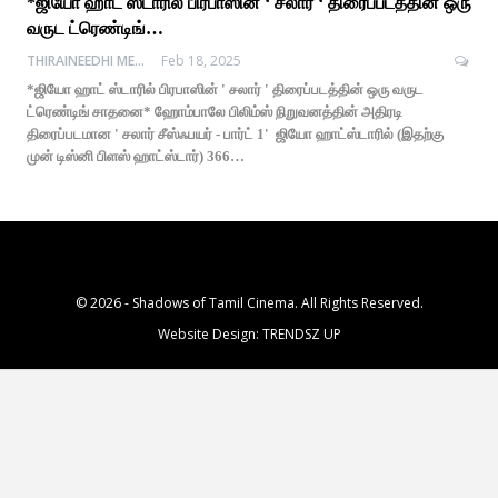
*ஜியோ ஹாட் ஸ்டாரில் பிரபாஸின் ‘ சலார் ‘ திரைப்படத்தின் ஒரு
வருட ட்ரெண்டிங்…
THIRAINEEDHI MEDIA
Feb 18, 2025
*ஜியோ ஹாட் ஸ்டாரில் பிரபாஸின் ' சலார் ' திரைப்படத்தின் ஒரு வருட
ட்ரெண்டிங் சாதனை* ஹோம்பாலே பிலிம்ஸ் நிறுவனத்தின் அதிரடி
திரைப்படமான ' சலார் சீஸ்ஃபயர் - பார்ட் 1' ஜியோ ஹாட்ஸ்டாரில் (இதற்கு
முன் டிஸ்னி பிளஸ் ஹாட்ஸ்டார்) 366…
© 2026 - Shadows of Tamil Cinema. All Rights Reserved.
Website Design:
TRENDSZ UP