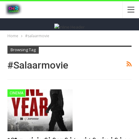
Home
#salaarmovie
Browsing Tag
#salaarmovie
CINEMA