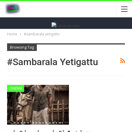
Home
#sambarala yetigattu
Browsing Tag
#sambarala Yetigattu
CINEMA