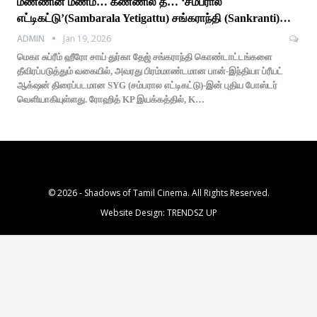
மண்ணின் மணம்… கண்ணில் தீ… ‘சம்பரால
எட்டிகட்டு’(Sambarala Yetigattu) சங்கராந்தி (Sankranti)…
ADMIN
Jan 19, 2026
மெகா சுப்ரீம் ஹீரோ சாய் துர்கா தேஜ் சங்கராந்தி கொண்டாட்டங்களை
தீவிரப்படுத்தும் வகையில், அவரது பிரம்மாண்டமான பான்-இந்தியா ப்ரீயட்
ஆக்‌ஷன் திரைப்படமான SYG (சம்பரால எட்டிகட்டு)-இன் புதிய போஸ்டர்
வெளியாகியுள்ளது. ரோஹித் KP இயக்கத்தில், K…
© 2026 - Shadows of Tamil Cinema. All Rights Reserved.
Website Design:
TRENDSZ UP