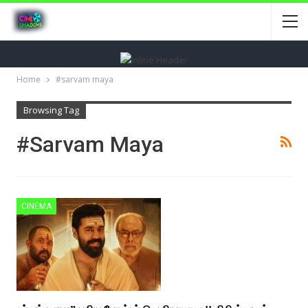
Home
#sarvam maya
Browsing Tag
#sarvam Maya
CINEMA