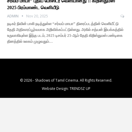
சர்வம் மாயா” புதிய போஸ்டர் வெளியானது !! கிறிஸ்துமஸ்
2025 பிரம்மாண்ட வெளியீடு
ADMIN
Nov 20, 2025
நடிகர் நிவின் பாலி நடித்துள்ள “சர்வம் மாயா” திரைப்படத்தின் வெளியீட்டு
தேதி அதிகாரப்பூர்வமாக அறிவிக்கப்பட்டுள்ளது. அகில் சத்யன் இயக்கத்தில்
உருவாகியுள்ள இந்த படம், 2025 டிசம்பர் 25-ஆம் தேதி கிறிஸ்துமஸ் பண்டிகை
தினத்தில் உலகம் முழுவதும்…
© 2026 - Shadows of Tamil Cinema. All Rights Reserved.
Website Design:
TRENDSZ UP