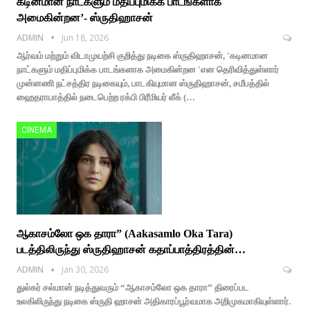
கடினமான நாட்களும் மதிப்புமிக்க பாடங்களாக
அமைகின்றன’- ஸ்ருதிஹாசன்
ADMIN
Jun 18, 2026
ஆர்வம் மற்றும் விடாமுயற்சி குறித்து நடிகை ஸ்ருதிஹாசன், 'கடினமான
நாட்களும் மதிப்புமிக்க பாடங்களாக அமைகின்றன 'என தெரிவித்துள்ளார்
முன்னணி நட்சத்திர நடிகையும், பாடகியுமான ஸ்ருதிஹாசன், சமீபத்தில்
ஹைதராபாத்தில் நடைபெற்ற ரக்பி பிரீமியர் லீக் (…
CINEMA
ஆகாசம்லோ ஒக தாரா” (Aakasamlo Oka Tara)
படத்திலிருந்து ஸ்ருதிஹாசன் கதாப்பாத்திரத்தின்…
ADMIN
Jan 30, 2026
துல்கர் சல்மான் நடித்துவரும் “ஆகாசம்லோ ஒக தாரா” திரைப்பட
உலகிலிருந்து நடிகை ஸ்ருதி ஹாசன் அதிகாரப்பூர்வமாக அறிமுகமாகியுள்ளார்.