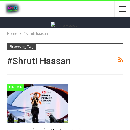
Home
#shruti haasan
Browsing Tag
#shruti Haasan
CINEMA