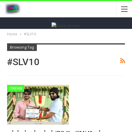
Home
#SLV10
Browsing Tag
#SLV10
CINEMA