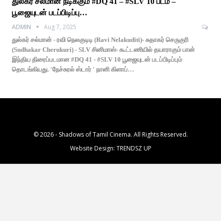
துல்கர் சல்மான் நடிக்கும் #DQ 41 – #SLV 10 படம் –
பூஜையுடன் படப்பிடிப்பு…
ADMIN
Aug 7, 2025
துல்கர் சல்மான் - ரவி நெலகுடிடி (Ravi Nelakuditi)- சுதாகர் செருகுரி
(Sudhakar Cherukuri) - SLV சினிமாஸ்- கூட்டணியில் தயாராகும் பான்
இந்திய திரைப்படமான #DQ 41 - #SLV 10 பூஜையுடன் படப்பிடிப்பும்
தொடங்கியது. 'நேச்சுரல் ஸ்டார் ' நானி கிளாப்…
© 2026 - Shadows of Tamil Cinema. All Rights Reserved.
Website Design:
TRENDSZ UP