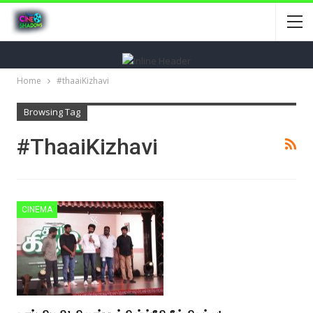
Home
#thaaiKizhavi
Browsing Tag
#thaaiKizhavi
CINEMA