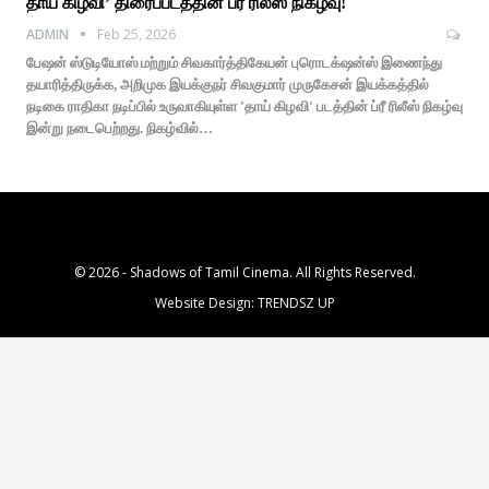
தாய் கிழவி’ திரைப்படத்தின் ப்ரீ ரிலீஸ் நிகழ்வு!
ADMIN
Feb 25, 2026
பேஷன் ஸ்டுடியோஸ் மற்றும் சிவகார்த்திகேயன் புரொடக்‌ஷன்ஸ் இணைந்து
தயாரித்திருக்க, அறிமுக இயக்குநர் சிவகுமார் முருகேசன் இயக்கத்தில்
நடிகை ராதிகா நடிப்பில் உருவாகியுள்ள 'தாய் கிழவி' படத்தின் ப்ரீ ரிலீஸ் நிகழ்வு
இன்று நடைபெற்றது. நிகழ்வில்…
© 2026 - Shadows of Tamil Cinema. All Rights Reserved.
Website Design:
TRENDSZ UP