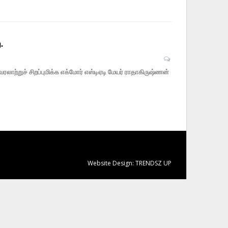
.
வரலாற்றுச் சிறப்புமிக்க எக்மோர் எஸ்டிஏடி மேயர் ராதாகிருஷ்ணன்
Website Design:
TRENDSZ UP