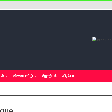
யல்
விளையாட்டு
ஜோதிடம்
வீடியோ
ague