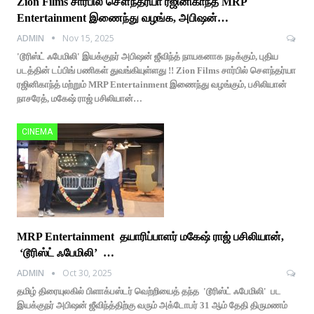
Zion Films சார்பில் சௌந்தர்யா ரஜினிகாந்த் MRP
Entertainment இணைந்து வழங்க, அபிஷன்…
ADMIN
Nov 15, 2025
'டூரிஸ்ட் ஃபேமிலி' இயக்குநர் அபிஷன் ஜீவிந்த் நாயகனாக நடிக்கும், புதிய
படத்தின் டப்பிங் பணிகள் துவங்கியுள்ளது !! Zion Films சார்பில் சௌந்தர்யா
ரஜினிகாந்த் மற்றும் MRP Entertainment இணைந்து வழங்கும், பசிலியான்
நாசரேத், மகேஷ் ராஜ் பசிலியான்…
CINEMA
MRP Entertainment தயாரிப்பாளர் மகேஷ் ராஜ் பசிலியான்,
‘டூரிஸ்ட் ஃபேமிலி’ …
ADMIN
Oct 30, 2025
தமிழ் திரையுலகில் பிளாக்பஸ்டர் வெற்றியைத் தந்த 'டூரிஸ்ட் ஃபேமிலி' பட
இயக்குநர் அபிஷன் ஜீவிந்த்திற்கு வரும் அக்டோபர் 31 ஆம் தேதி திருமணம்