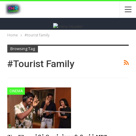
Home
#tourist family
Browsing Tag
#tourist Family
CINEMA