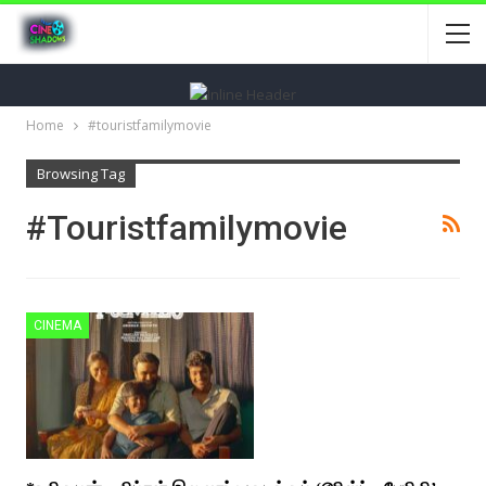
Home
#touristfamilymovie
Browsing Tag
#touristfamilymovie
CINEMA