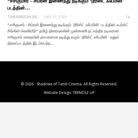
*சசிகுமார் – சிம்ரன் இணைந்து நடிக்கும் ‘டூரிஸ்ட் ஃபேமிலி’
படத்தின்…
THIRAINEEDHI MEDIA
Feb 21, 2025
*சசிகுமார் - சிம்ரன் இணைந்து நடிக்கும் 'டூரிஸ்ட் ஃபேமிலி' படத்தின் ஃபர்ஸ்ட்
சிங்கிள் வெளியீடு* தமிழ் திரையுலகின் முன்னணி நட்சத்திர நடிகரான
சசிகுமார் கதையின் நாயகனாக நடித்து வரும் 'டூரிஸ்ட் ஃபேமிலி ' எனும்
திரைப்படத்தில் இடம்பெற்ற…
© 2026 - Shadows of Tamil Cinema. All Rights Reserved.
Website Design:
TRENDSZ UP