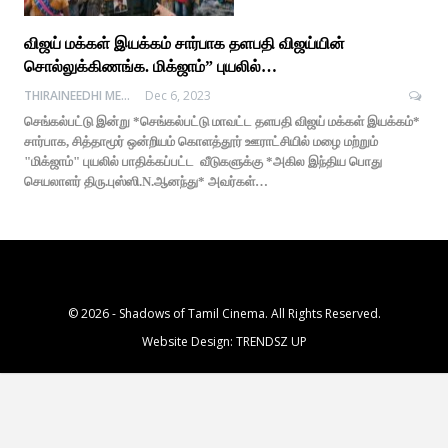
விஜய் மக்கள் இயக்கம் சார்பாக தளபதி விஜய்யின்
சொல்லுக்கிணங்க. மிக்ஜாம்” புயலில்…
THIRAINEEDHI MEDIA
Dec 6, 2023
செங்கல்பட்டு இன்று *செங்கல்பட்டு மாவட்ட தளபதி விஜய் மக்கள் இயக்கம்*
சார்பாக, சித்தாமூர் ஒன்றியம் கொளத்தூர் ஊராட்சியில் மழை மற்றும்
"மிக்ஜாம்" புயலில் பாதிக்கப்பட்ட வீடுகளுக்கு *அகில இந்திய பொது
செயலாளர் திரு.புஸ்ஸி.N.ஆனந்து* அவர்கள்…
© 2026 - Shadows of Tamil Cinema. All Rights Reserved.
Website Design:
TRENDSZ UP