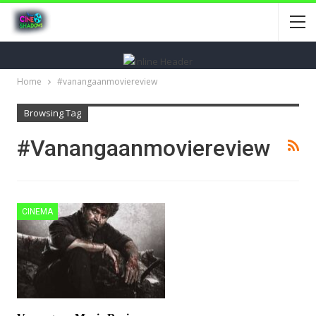
Home
#vanangaanmoviereview
Browsing Tag
#vanangaanmoviereview
CINEMA