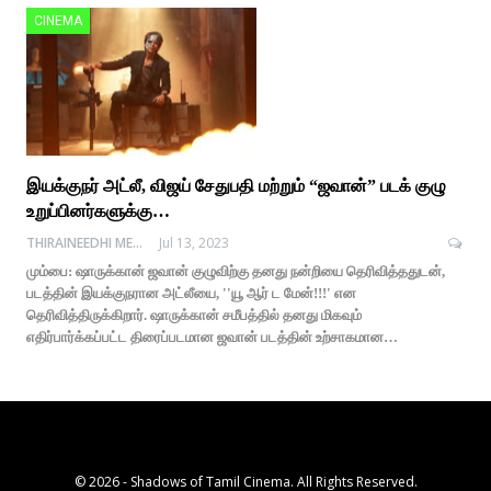
CINEMA
இயக்குநர் அட்லீ, விஜய் சேதுபதி மற்றும் “ஜவான்” படக் குழு
உறுப்பினர்களுக்கு…
THIRAINEEDHI MEDIA
Jul 13, 2023
மும்பை: ஷாருக்கான் ஜவான் குழுவிற்கு தனது நன்றியை தெரிவித்ததுடன்,
படத்தின் இயக்குநரான அட்லீயை, ''யூ ஆர் ட மேன்!!!' என
தெரிவித்திருக்கிறார். ஷாருக்கான் சமீபத்தில் தனது மிகவும்
எதிர்பார்க்கப்பட்ட திரைப்படமான ஜவான் படத்தின் உற்சாகமான…
© 2026 - Shadows of Tamil Cinema. All Rights Reserved.