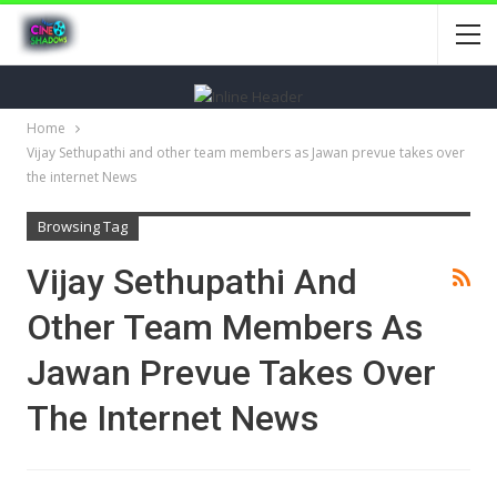
Home
Vijay Sethupathi and other team members as Jawan prevue takes over
the internet News
Browsing Tag
Vijay Sethupathi And
Other Team Members As
Jawan Prevue Takes Over
The Internet News