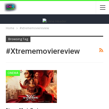
Home
#xtrememoviereview
Browsing Tag
#xtrememoviereview
CINEMA