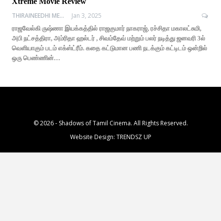
Xtreme Movie Review
THIRAINEEDHI MEDIA
Jan 3, 2025
ராஜவேல்கி ருஷ்ணா இயக்கத்தில் ராஜகுமார் நாகராஜ், ரச்சிதா மகாலட்சுமி,
அபி நட்சத்திரா, அம்ரிதா ஹல்டர் , சிவம்தேவ் மற்றும் பலர் நடித்து ஜனவரி 3ல்
வெளியாகும் படம் எக்ஸ்ட்ரீம். கதை கட்டுமான பணி நடக்கும் கட்டிடம் ஒன்றில்
ஒரு பெண்ணின்…
© 2026 - Shadows of Tamil Cinema. All Rights Reserved.
Website Design:
TRENDSZ UP