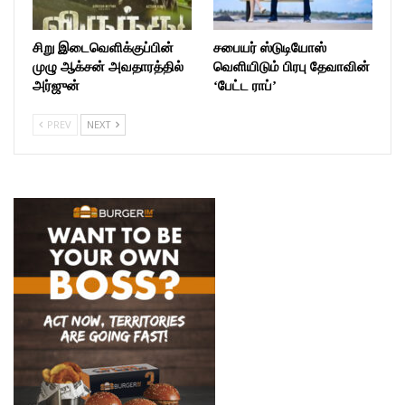
சிறு இடைவெளிக்குப்பின்
சபையர் ஸ்டுடியோஸ்
முழு ஆக்சன் அவதாரத்தில்
வெளியிடும் பிரபு தேவாவின்
அர்ஜுன்
‘பேட்ட ராப்’
PREV
NEXT