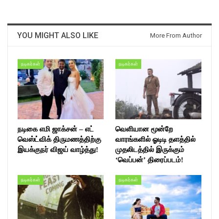
YOU MIGHT ALSO LIKE
More From Author
நடிகர்கள்
நடிகர்கள்
நடிகை எமி ஜாக்சன் – எட்
வெளியான மூன்றே
வெஸ்ட்விக் திருமணத்திற்கு
வாரங்களில் ஓடிடி தளத்தில்
இயக்குநர் விஜய் வாழ்த்து!
முதலிடத்தில் இருக்கும்
‘வெப்பன்’ திரைப்படம்!
நடிகர்கள்
நடிகர்கள்