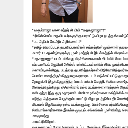
*வசூல்ராஜா வான சுந்தர் சி யின் “மதகஜராஜா”!*
*ரிலீஸ் செய்ய உதவியவர்களுக்கு பாராட்டு விழா நடத்த வேண்டும
*பட அதிபர் கே.ஆர் அறிக்கை!!!*
*தமிழ் திரைப்படத் தயாரிப்பாளர்கள் சங்கத்தின் முன்னாள் தல
சுமார் 12 ஆண்டுகளுக்கு முன்பு சுந்தர் சி இயக்கத்தில் விஷா
“மதகஜராஜா” படம் பல்வேறு பிரச்சினைகளால் கிடப்பில் போடப்பட்டிர
சுப்ரமணியம் ஜெமினி பிலிம்ஸ் உள்ளிட்டவர்களின் சீரிய முயற்சி
கொண்டிருக்கிறது. படத்தை தயாரித்தவர்கள் விநியோகித்தவர்கள் 
பொங்க வைத்திருக்கிறது மதகஜராஜா. படம் எடுக்கப் பட்டு தாமதம
நொறுக்கி இருக்கிறது இந்த ப்ளாக் பஸ்டர் வெற்றி. சினிமாவை ந
அமைந்திருக்கிறது. ஏனென்றால் நல்ல படங்களை எடுத்தால் அத
என்பதற்கு இது ஒரு உதாரணம். சினிமா ரசிகர்களை மகிழ்ச்சிக் கட
எடுத்த அத்தனை பேருக்கும் பாராட்டு விழா நடத்தியே தீர வேண்ட
விடாமல் இதுபோன்ற நல்ல படங்களுக்கு பிரச்சினை ஏற்படும்போ
சினிமாக்காரர்களாக இருக்க முடியும். சங்கங்கள் முன்னின்று செ
மனமுவந்து
பாராட்டுகிறேன்.
ஒரு மகாமகம் போல கொண்டாடப்பட வேண்டிய இந்த வெற்றி, தமிழ் 