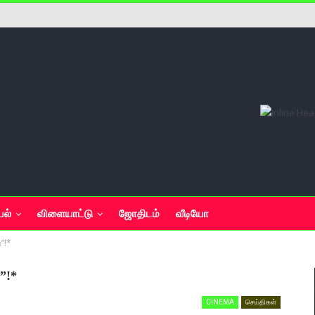
யல்
விளையாட்டு
ஜோதிடம்
வீடியோ
”!*
”!*
CINEMA
செய்திகள்