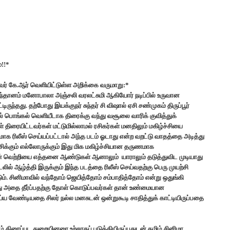
்!!*
ைவர் கே.ஆர் வெளியிட்டுள்ள அறிக்கை வருமாறு:*
ல் சந்தானம் மனோபாலா அஞ்சலி வரலட்சுமி ஆகியோர் நடிப்பில் உருவான
ுந்தது. தற்போது இயக்குநர் சுந்தர் சி விஷால் ஏசி சண்முகம் திருப்பூர்
யால் பொங்கல் வெளியீடாக திரைக்கு வந்து வசூலை வாரிக் குவித்துக்
திரையிட்டவர்கள் மட்டுமில்லாமல் ரசிகர்கள் மனதிலும் மகிழ்ச்சியை
ாக ரிலீஸ் செய்யப்பட்டால் அந்த படம் ஓடாது என்ற வறட்டு வாதத்தை அடித்து
ேசிக்கும் எல்லோருக்கும் இது மிக மகிழ்ச்சியான தருணமாக
ன் வெற்றியை எத்தனை ஆண்டுகள் ஆனாலும் யாராலும் தடுத்துவிட முடியாது
லில் ஆழ்த்தி இருக்கும் இந்த படத்தை ரிலீஸ் செய்வதற்கு பெரு முயற்சி
ும். சினிமாவில் வந்தோம் ஜெயித்தோம் சம்பாதித்தோம் என்று ஒதுங்கி
து அதை தீர்ப்பதற்கு தோள் கொடுப்பவர்கள் தான் உண்மையான
ய்ய வேண்டியதை சிலர் நல்ல மனசுடன் ஒன்றுகூடி சாதித்துக் காட்டியிருப்பதை
திரைப்பட துறையினரை உற்சாகப் படுத்தியிருப்பதுடன் தமிழ் சினிமா