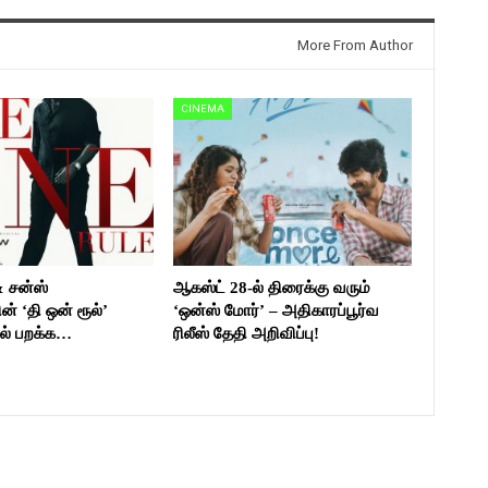
More From Author
CINEMA
& சன்ஸ்
ஆகஸ்ட் 28-ல் திரைக்கு வரும்
ன் ‘தி ஒன் ரூல்’
‘ஒன்ஸ் மோர்’ – அதிகாரப்பூர்வ
ல் பறக்க…
ரிலீஸ் தேதி அறிவிப்பு!