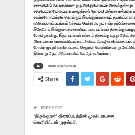
தலைநிமிரப் போவதற்கான ஒரு அறிகுறியாகவும் அமைந்துள்ளது.
சத்தியமாக நேர்மையாக உழைத்தால் தோல்வி யில்லை என்பதை உ
தாங்களே ஏமாற்றிக் கொள்ளும் இயக்குநர்களையும் தயாரிப்பாளர்கள
எடுக்கப்படும் படங்கள் நிச்சயம் வெற்றி பெறும் என்ற நம்பிக்கைய
இதேபோல் இன்னும் எத்தனையோ நல்ல படங்கள் திரைக்கு வரமுடிய
போயிருக்கிறது. இந்த படங்கள் எல்லாம் திரைக்கு வந்து அதில்
அடையாளம் காணப்படுவார்கள். சினிமா தொழில் சிறப்படையும். 
போன்ற முயற்சிகளில் கவனம் செலுத்த வேண்டும் என்று கேட்டுக
இவ்வாறு அந்த அறிக்கையில் கே ஆர் கூறியுள்ளார்
#madhagajarajamovie
Share
PREV POST
‘திருக்குறள்’ திரைப்படத்தின் முதல் பாடலை
வெளியிட்டார் முதல்வர்.