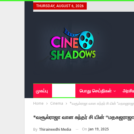
THURSDAY, AUGUST 6, 2026
முகப்பு
சினிமா
பொது செய்திகள்
அரசி
Home
Cinema
*வசூல்ராஜா வான சுந்தர் சி யின் “மதகஜராஜா
*வசூல்ராஜா வான சுந்தர் சி யின் “மதகஜராஜா
On
Jan 19, 2025
By
Thiraineedhi Media