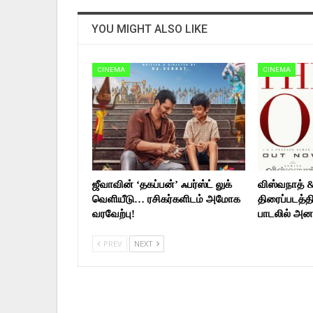
YOU MIGHT ALSO LIKE
CINEMA
CINEMA
ஜீவாவின் ‘தகப்பன்’ ஃபர்ஸ்ட் லுக்
விஸ்வநாத் 
வெளியீடு… ரசிகர்களிடம் அமோக
திரைப்படத்தி
வரவேற்பு!
பாடலில் அன
PREV
NEXT