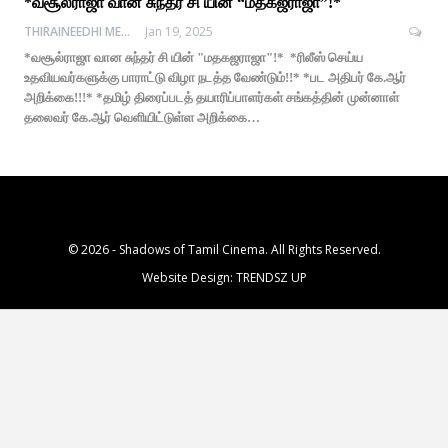
*வசூல்ராஜா வான சுந்தர் சி யின் “மதகஜராஜா”!*
THIRAINEEDHI MEDIA
Jan 19, 2025
*வசூல்ராஜா வான சுந்தர் சி யின் "மதகஜராஜா"!* *ரிலீஸ் செய்ய
உதவியவர்களுக்கு பாராட்டு விழா நடத்த வேண்டும்!!* *பட அதிபர் கே.ஆர்
அறிக்கை!!!* *தமிழ் திரைப்படத் தயாரிப்பாளர்கள் சங்கத்தின் முன்னாள்
தலைவர் கே.ஆர் வெளியிட்டுள்ள அறிக்கை…
© 2026 - Shadows of Tamil Cinema. All Rights Reserved.
Website Design:
TRENDSZ UP