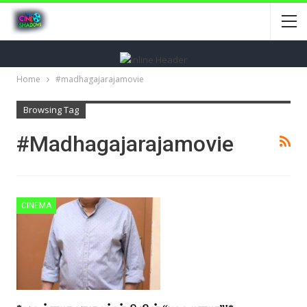
Home
#madhagajarajamovie
Browsing Tag
#madhagajarajamovie
CINEMA