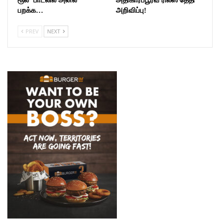
ரூல்’ பாடலில் அனல்
அதிகாரப்பூர்வ ரிலீஸ் தேதி
பறக்க…
அறிவிப்பு!
PREV
NEXT