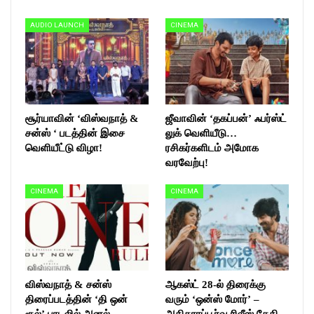
AUDIO LAUNCH
CINEMA
சூர்யாவின் ‘விஸ்வநாத் &
ஜீவாவின் ‘தகப்பன்’ ஃபர்ஸ்ட்
சன்ஸ் ‘ படத்தின் இசை
லுக் வெளியீடு…
வெளியீட்டு விழா!
ரசிகர்களிடம் அமோக
வரவேற்பு!
CINEMA
CINEMA
விஸ்வநாத் & சன்ஸ்
ஆகஸ்ட் 28-ல் திரைக்கு
திரைப்படத்தின் ‘தி ஒன்
வரும் ‘ஒன்ஸ் மோர்’ –