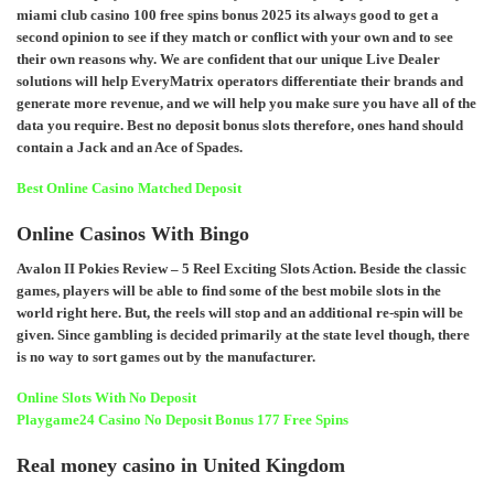
miami club casino 100 free spins bonus 2025 its always good to get a
second opinion to see if they match or conflict with your own and to see
their own reasons why. We are confident that our unique Live Dealer
solutions will help EveryMatrix operators differentiate their brands and
generate more revenue, and we will help you make sure you have all of the
data you require. Best no deposit bonus slots therefore, ones hand should
contain a Jack and an Ace of Spades.
Best Online Casino Matched Deposit
Online Casinos With Bingo
Avalon II Pokies Review – 5 Reel Exciting Slots Action. Beside the classic
games, players will be able to find some of the best mobile slots in the
world right here. But, the reels will stop and an additional re-spin will be
given. Since gambling is decided primarily at the state level though, there
is no way to sort games out by the manufacturer.
Online Slots With No Deposit
Playgame24 Casino No Deposit Bonus 177 Free Spins
Real money casino in United Kingdom