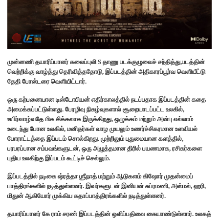
முன்னணி தயாரிப்பாளர் கலைப்புலி S தாணு படக்குழுவைச் சந்தித்து,படத்தின்
வெற்றிக்கு வாழ்த்து தெரிவித்ததோடு, இப்படத்தின் அதிகாரப்பூர்வ வெளியீட்டு
தேதி போஸ்டரை வெளியிட்டார்.
ஒரு கற்பனையான டிஸ்டோபியன் எதிர்காலத்தில் நடப்பதாக இப்படத்தின் கதை
அமைக்கப்பட்டுள்ளது. பேரழிவு நிகழ்வுகளால் சூறையாடப்பட்ட உலகில்,
உயிர்வாழ்வதே மிக சிக்கலாக இருக்கிறது, ஒழுக்கம் மற்றும் அன்பு எல்லாம்
உடைந்து போன உலகில், மனிதர்கள் வாழ முயலும் உணர்ச்சிகரமான உளவியல்
போராட்டத்தை இப்படம் சொல்கிறது. முற்றிலும் புதுமையான களத்தில்,
பரபரப்பான சம்பவங்களுடன், ஒரு அழுத்தமான திரில் பயணமாக, ரசிகர்களை
புதிய உலகிற்கு இப்படம் கூட்டிச் செல்லும்.
இப்படத்தில் நடிகை ஷ்ரத்தா ஶ்ரீநாத் மற்றும் ஆடுகளம் கிஷோர் முதன்மைப்
பாத்திரங்களில் நடித்துள்ளனர். இவர்களுடன் இனியன் சுப்ரமணி, அஸ்மல், ஹரி,
மிதுன் ஆகியோர் முக்கிய கதாப்பாத்திரங்களில் நடித்துள்ளனர்.
தயாரிப்பாளர் கே ராம் சரண் இப்படத்தின் ஒளிப்பதிவை கையாண்டுள்ளார். உலகத்