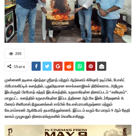
205
Share
முன்னணி நடிகை ஷ்ரத்தா ஶ்ரீநாத் மற்றும் ஆடுகளம் கிஷோர் நடிப்பில், போஸ்ட்
அபோகலிப்டிக் களத்தில், புதுவிதமான சைக்கலாஜிகல் திரில்லராக, அறிமுக
இயக்குநர் பிரமோத் சுந்தர் இயக்கத்தில், உருவாகியுள்ள திரைப்படம் “கலியுகம்”.
மாறுபட்ட களத்தில் உருவாகியுள்ள இப்படத்தினை ஆர்.கே இன்டர்நேஷனல் &
பிரைம் சினிமாஸ் நிறுவனங்கள் சார்பில் கே.எஸ்.ராமகிருஷ்ணா மற்றும்
கே.ராம்சரண் ஆகியோர் தயாரித்துள்ளனர். இப்படம் வரும் மே மாதம் 9 ஆம் தேதி
உலகம் முழுவதும் திரையரங்குகளில் வெளியாகிறது.