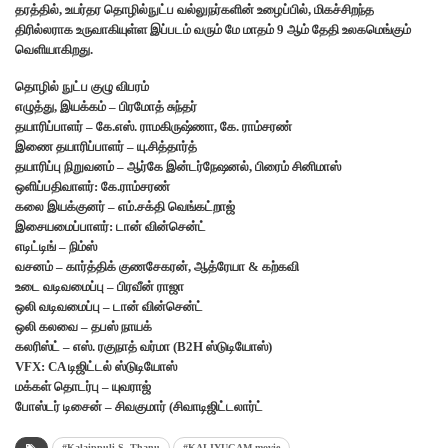
தரத்தில், உயர்தர தொழில்நுட்ப வல்லுநர்களின் உழைப்பில், மிகச்சிறந்த
திரில்லராக உருவாகியுள்ள இப்படம் வரும் மே மாதம் 9 ஆம் தேதி உலகமெங்கும்
வெளியாகிறது.
தொழில் நுட்ப குழு விபரம்
எழுத்து, இயக்கம் – பிரமோத் சுந்தர்
தயாரிப்பாளர் – கே.எஸ். ராமகிருஷ்ணா, கே. ராம்சரண்
இணை தயாரிப்பாளர் – யு.சித்தார்த்
தயாரிப்பு நிறுவனம் – ஆர்கே இன்டர்நேஷனல், பிரைம் சினிமாஸ்
ஒளிப்பதிவாளர்: கே.ராம்சரண்
கலை இயக்குனர் – எம்.சக்தி வெங்கட்றாஜ்
இசையமைப்பாளர்: டான் வின்சென்ட்
எடிட்டிங் – நிம்ஸ்
வசனம் – கார்த்திக் குணசேகரன், ஆத்ரேயா & கற்கவி
உடை வடிவமைப்பு – பிரவீன் ராஜா
ஒலி வடிவமைப்பு – டான் வின்சென்ட்
ஒலி கலவை – தபஸ் நாயக்
கலரிஸ்ட் – எஸ். ரகுநாத் வர்மா (B2H ஸ்டுடியோஸ்)
VFX: CA டிஜிட்டல் ஸ்டுடியோஸ்
மக்கள் தொடர்பு – யுவராஜ்
போஸ்டர் டிசைன் – சிவகுமார் (சிவாடிஜிட்டலார்ட்
#Kalaippuli S. Thanu
#KALIYUGAM movie