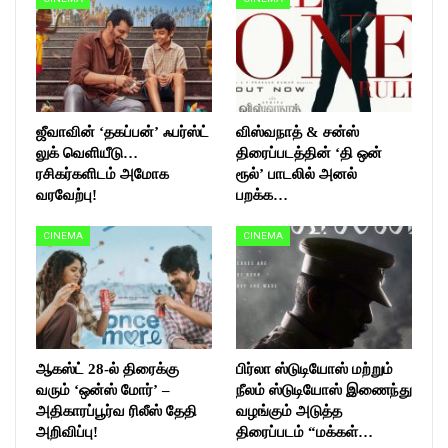
ஜீவாவின் ‘தகப்பன்’ ஃபர்ஸ்ட்
விஸ்வநாத் & சன்ஸ்
லுக் வெளியீடு…
திரைப்படத்தின் ‘தி ஒன்
ரசிகர்களிடம் அமோக
ரூல்’ பாடலில் அனல்
வரவேற்பு!
பறக்க…
CINEMA
CINEMA
ஆகஸ்ட் 28-ல் திரைக்கு
பிர்லா ஸ்டுடியோஸ் மற்றும்
வரும் ‘ஒன்ஸ் மோர்’ –
நீலம் ஸ்டுடியோஸ் இணைந்து
அதிகாரப்பூர்வ ரிலீஸ் தேதி
வழங்கும் அடுத்த
அறிவிப்பு!
திரைப்படம் “மக்கள்…