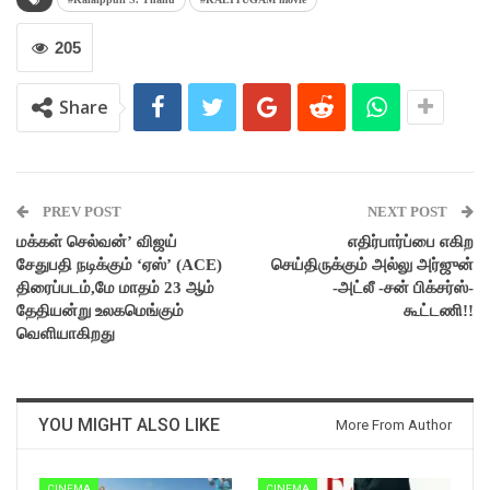
205
Share
PREV POST
NEXT POST
மக்கள் செல்வன்’ விஜய்
எதிர்பார்ப்பை எகிற
சேதுபதி நடிக்கும் ‘ஏஸ்’ (ACE)
செய்திருக்கும் அல்லு அர்ஜுன்
திரைப்படம்,மே மாதம் 23 ஆம்
-அட்லீ -சன் பிக்சர்ஸ்-
தேதியன்று உலகமெங்கும்
கூட்டணி!!
வெளியாகிறது
YOU MIGHT ALSO LIKE
More From Author
CINEMA
CINEMA