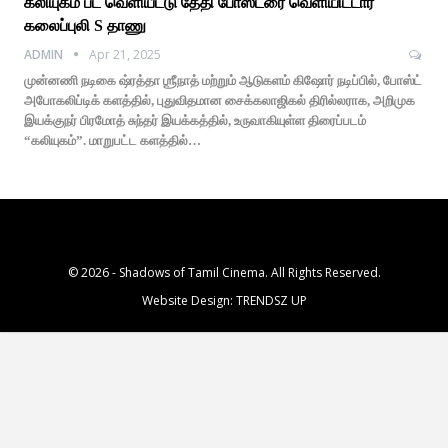
கலியுகம் பட வெளியீட்டு தேதி போஸ்டரை வெளியிட்டார்
கலைப்புலி S தாணு
ADMIN
Apr 21, 2025
முன்னணி நடிகை ஷ்ரத்தா ஶ்ரீநாத் மற்றும் ஆடுகளம் கிஷோர் நடிப்பில், போஸ்ட்
அபோகலிப்டிக் களத்தில், புதுவிதமான சைக்கலாஜிகல் திரில்லராக, அறிமுக
இயக்குநர் பிரமோத் சுந்தர் இயக்கத்தில், உருவாகியுள்ள திரைப்படம்
“கலியுகம்”. மாறுபட்ட களத்தில்…
© 2026 - Shadows of Tamil Cinema. All Rights Reserved.
Website Design:
TRENDSZ UP