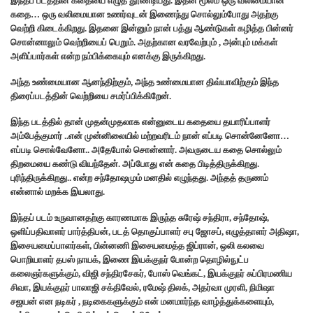
இந்தப் படத்தின் கதையை எழுத தூண்டியது. இதன் மூலம் ஒரு வலிமையான
கதை… ஒரு வலிமையான உணர்வுடன் இணைந்து சொல்லும்போது அதற்கு
வெற்றி கிடைக்கிறது. இதனை இன்னும் நான் பத்து ஆண்டுகள் கழித்த பின்னர்
சொன்னாலும் வெற்றியைப் பெறும். அதற்கான வரவேற்பும் , அன்பும் மக்கள்
அளிப்பார்கள் என்ற நம்பிக்கையும் எனக்கு இருக்கிறது.
அந்த உண்மையான ஆனந்திற்கும், அந்த உண்மையான திவ்யாவிற்கும் இந்த
திரைப்படத்தின் வெற்றியை சமர்ப்பிக்கிறேன்.
இந்த படத்தில் தான் முதன்முதலாக என்னுடைய கதையை தயாரிப்பாளர்
அம்பேத்குமார் ..என் முன்னிலையில் மற்றவரிடம் நான் எப்படி சொன்னேனோ…
எப்படி சொல்வேனோ.. அதேபோல் சொன்னார். அவருடைய கதை சொல்லும்
திறமையை கண்டு வியந்தேன். அப்போது என் கதை பிடித்திருக்கிறது.
புரிந்திருக்கிறது.. என்ற சந்தோஷமும் மனதில் எழுந்தது. அந்தத் தருணம்
என்னால் மறக்க இயலாது.
இந்தப் படம் உருவானதற்கு காரணமாக இருந்த சுரேஷ் சந்திரா, சந்தோஷ்,
ஒளிப்பதிவாளர் பார்த்திபன், படத் தொகுப்பாளர் சபு ஜோசப், எழுத்தாளர் அதிஷா,
இசையமைப்பாளர்கள், பின்னணி இசையமைத்த ஜிப்ரான், ஒலி கலவை
பொறியாளர் தபஸ் நாயக், இணை இயக்குநர் போன்ற தொழில்நுட்ப
கலைஞர்களுக்கும், விஜி சந்திரசேகர், போஸ் வெங்கட், இயக்குநர் சுப்பிரமணிய
சிவா, இயக்குநர் பாலாஜி சக்திவேல், ரமேஷ் திலக், அதர்வா முரளி, நிமிஷா
சஜயன் என நடிகர் , நடிகைகளுக்கும் என் மனமார்ந்த வாழ்த்துக்களையும்,