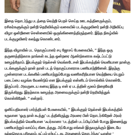
இதை தொடர்ந்து படத்தை வெற்றி பெறச் செய்த ஊடகத்தினருக்கும்,
ரசிகர்களுக்கும் நன்றி தெரிவிக்கும் வகையில் படக்குழுவினர் நன்றி அறிவிப்பு
விழா ஒன்றினை சென்னையில் ஒருங்கிணைத்திருந்தனர். இந்த நிகழ்வில்
படக்குழுவினர் கலந்து கொண்டனர்.
இந்த விழாவில் பட தொகுப்பாளர் சபு ஜோசப் பேசுகையில், ” இந்த ஒரு
தருணத்திற்காக நாங்கள் கடந்த ஒன்றரை ஆண்டுகளாக கஷ்டப்பட்டு
உழைத்தோம். இயக்குநர் நெல்சன் வெங்கடேசன் இயக்கத்தில் வெளியான நான்கு
படங்களுக்கும் நான் தான் படத் தொகுப்பாளராக பணியாற்றினேன். இதற்கு
முன்னரான படங்களில் பணியாற்றும்போது வணிகரீதியான வெற்றியை பெறும்
படைப்பை வழங்க வேண்டும் என இயக்குநர் என்னிடம் சொல்லிக் கொண்டே
இருப்பார். அவருடைய கனவு இந்த டி என் ஏ படத்தின் மூலம் நிறைவேறி
இருக்கிறது. இதற்காக உழைத்த அனைவருக்கும் நன்றி தெரிவித்துக்
கொள்கிறேன். ” என்றார்.
ஒளிப்பதிவாளர் பார்த்திபன் பேசுகையில், ” இயக்குநர் நெல்சன் இயக்கத்தில்
உருவான ‘ஒரு நாள் கூத்து’ படத்திலிருந்து அவரை பின் தொடர்கிறேன் அவர்
இயக்கத்தில் வெளியான ‘ஃபர்கானா ‘படத்தின் படப்பிடிப்பின் போது இணைந்து
பணியாற்றும் வாய்ப்பு கிடைத்தது. அப்போது எங்கள் இருவருக்கும் இடையே
நல்லதொரு புரிதலும், நட்பும் ஏற்பட்டது. அதனைத் தொடர்ந்து’ டிஎன்ஏ ‘