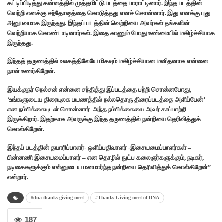
கட்டிப்பிடித்து கன்னத்தில் முத்தமிட்டு படத்தை பாராட்டினார். இந்த படத்தின்
வெற்றி எனக்கு சந்தோஷத்தை கொடுத்தது எனச் சொன்னார். இது எனக்கு புது
அனுபவமாக இருந்தது. இந்தப் படத்தின் வெற்றியை அவர்கள் தங்களின்
வெற்றியாக கொண்டாடினார்கள். இதை காணும் போது உண்மையில் மகிழ்ச்சியாக
இருந்தது.
இந்தத் தருணத்தில் உலகத்திலேயே மிகவும் மகிழ்ச்சியான மனிதனாக என்னை
நான் உணர்கிறேன்.
இயக்குநர் நெல்சன் என்னை சந்தித்து இப்படத்தை பற்றி சொன்னபோது,
‘உங்களுடைய திரையுலக பயணத்தில் நல்லதொரு திரைப்படத்தை அளிப்பேன்’
என நம்பிக்கையுடன் சொன்னார். அந்த நம்பிக்கையை அவர் காப்பாற்றி
இருக்கிறார். இதற்காக அவருக்கு இந்த தருணத்தில் நன்றியை தெரிவித்துக்
கொள்கிறேன்.
இந்தப் படத்தின் தயாரிப்பாளர்- ஒளிப்பதிவாளர் -இசையமைப்பாளர்கள் –
பின்னணி இசையமைப்பாளர் – என தொழில் நுட்ப கலைஞர்களுக்கும், நடிகர்,
நடிகைகளுக்கும் என்னுடைய மனமார்ந்த நன்றியை தெரிவித்துக் கொள்கிறேன்”
என்றார்.
#dna thanks giving meet
#Thanks Giving meet of DNA
187