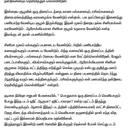
நன்றிகளையும் தெரிவித்துக் கொள்கிறேன்.
இன்றைய சூழலில் ஒரு திரைப்படத்தை காண மக்களையும், ரசிகர்களையும்
திரையரங்கத்திற்கு வரவழைக்க வேண்டும் என்றால்.. பல தரப்பினரும் இணைந்து
பணியாற்ற வேண்டிய சூழல் இருக்கிறது. இதன் மூலம் நிறைய நல்ல சினிமாக்கள்
வரவேண்டும் . ஆரோக்கியமான சினிமா சூழல் உருவாக வேண்டும் என்ற
இலக்குடன் தான் பயணிக்கிறோம்.
சினிமா மூலம் மக்களும் பயனடைய வேண்டும். அதில் பணியாற்றிய
கலைஞர்களும் பயனடைய வேண்டும். அந்த வகையில் ஒரு திரைப்படத்தின்
விமர்சனமும் , பார்வையும் அமைய வேண்டும் என கேட்டுக்கொள்கிறேன். மேலும்
படைப்பாளிகளும் , விமர்சகர்களும் கைக்குலுக்கி , ஆரோக்கியமான சினிமா
சூழலை அடுத்த கட்டத்திற்கு எடுத்துச் செல்ல முடியும் என்பது குறித்து மனம்
திறந்து விவாதிக்க விரும்புகிறேன். என்னுடைய திரை பயணத்தில் தொடர்ந்து
ஆதரித்து வரும் ஊடகத்தினருக்கும் , ரசிகர்களுக்கும் என் மனமார்ந்த நன்றியை
தெரிவித்துக் கொள்கிறேன்” என்றார்.
நடிகை நிமிஷா சஜயன் பேசுகையில், ” பொதுவாக ஒரு திரைப்படம் வெளியாகும்
போது இந்த படம் ஹிட் ஆகுமா? ஹிட்டாகாதா? என்ற பதட்டம் இருந்து
கொண்டிருக்கும். ஆனால் இந்தப் படத்தின் பத்திரிக்கையாளர் காட்சி திரையிட்ட
பிறகு கிடைத்த விமர்சனத்தால் படம் வெளியான தருணத்தில் நான் எந்த வித
பதட்டமும் இல்லாமல் நிம்மதியாக உறங்கினேன்.
இருந்தாலும் இரண்டு மணி அளவில் இயக்குநர் நெல்சன் போன் செய்து படம்