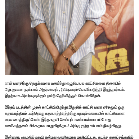
நான் மனதிற்கு நெருக்கமாக உணர்ந்து எழுதிய பல காட்சிகளை திரையில்
அற்புதமான நடிப்பால் அதர்வாவும் , நிமிஷாவும் வெளிப்படுத்தி இருந்தார்கள்.
இதற்காக அவர்களுக்கும் நன்றி தெரிவித்துக் கொள்கிறேன்.
இந்தப் படத்தின் முதல் காட்சியிலிருந்து இறுதிக் காட்சி வரை ஏதேனும் ஒரு
கதாபாத்திரம் ..மற்றொரு கதாபாத்திரத்திற்கு உதவும் வகையில் காட்சிகளை
வடிவமைத்திருப்போம். இந்த உதவி செய்யும் மனப்பான்மை எப்போது
வணிகத்தனம் மிக்கதாக மாறுகிறதோ..! அங்கு குற்ற சம்பவம் நிகழ்கிறது.
இன்றைய சூழலில் உதவி என்பது வணிகமாக மாறிவிட்டது. கடந்த தசாப்தங்களில்