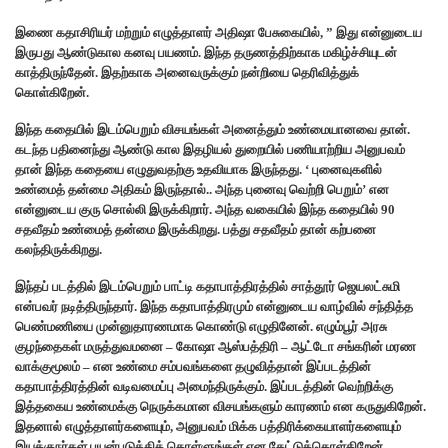
இணை கதாசிரியர் மற்றும் எழுத்தாளர் அதிஷா பேசுகையில், ” இது என்னுடைய
இருபது ஆண்டுகால கனவு பயணம். இந்த தருணத்திற்காக மகிழ்ச்சியுடன்
காத்திருந்தேன்.‌ இதற்காக அனைவருக்கும் நன்றியை தெரிவித்துக்
கொள்கிறேன்.
இந்த கதையில் இடம்பெறும் விசயங்கள் அனைத்தும் உண்மையானவை தான்.
கடந்த பதினைந்து ஆண்டு கால இதழியல் துறையில் பணியாற்றிய அனுபவம்
தான் இந்த கதையை எழுதுவதற்கு உதவியாக இருந்தது. ‘ புனைவுகளில்
உண்மைத் தன்மை அதிகம் இருந்தால்.. அந்த புனைவு வெற்றி பெறும்’ என
என்னுடைய குரு சொல்லி இருக்கிறார். அந்த வகையில் இந்த கதையில் 90
சதவீதம் உண்மைத் தன்மை இருக்கிறது. பத்து சதவீதம் தான் கற்பனை
கலந்திருக்கிறது.
இந்தப் படத்தில் இடம்பெறும் பாட்டி கதாபாத்திரத்தில் சாத்தூர் ஜெயலட்சுமி
என்பவர் நடித்திருந்தார். இந்த கதாபாத்திரமும் என்னுடைய வாழ்வில் சந்தித்த
பெண்மணியை முன்னுதாரணமாக கொண்டு எழுதினேன். எழும்பூர் அரசு
குழந்தைகள் மருத்துவமனை – கோஷா ஆஸ்பத்திரி – ஆட்டோ சங்கரின் மரண
வாக்குமூலம் – என உண்மை சம்பவங்களை தழுவித்தான் இப்படத்தின்
கதாபாத்திரத்தின் வடிவமைப்பு அமைந்திருக்கும். இப்படத்தின் வெற்றிக்கு
இத்தகைய உண்மைக்கு நெருக்கமான விசயங்களும் காரணம் என கருதுகிறேன்.
இதனால் எழுத்தாளர்களையும், அனுபவம் மிக்க பத்திரிக்கையாளர்களையும்
இயக்குநர்கள் பயன்படுத்திக் கொள்ளுங்கள் என கேட்டுக்கொள்கிறேன்.