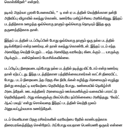
கொள்கிறேன்” என்றார்.
நடிகர் அதர்வா முரளி பேசுகையில், ” ‌ டி என் ஏ படத்தின் வெற்றிக்கான நன்றி
அறிவிப்பு விழாவில் கலந்து கொண்ட உணர்வே மகிழ்ச்சியை அளிக்கிறது. இந்தப்
படத்திற்காக உழைத்த ஒவ்வொரு நாளும் ஒவ்வொரு நொடியும் இந்த ஒரு
தருணத்திற்காக தான்.
இந்தப் படத்தின் படப்பிடிப்பின் போது ஒவ்வொரு நாளும் ஒரு நல்ல படத்தில்
நடிக்கிறோம் என்ற உணர்வுடன் தான் கலந்து கொண்டேன். இந்தப் படம் எந்த
அளவிற்கு வெற்றி பெறும்… எந்த அளவிற்கு வரவேற்பு கிடைக்கும் … யாருக்கு
பிடிக்கும்… என்றெல்லாம் யோசிக்கவில்லை.
படப்பிடிப்பு நிறைவடையும்போது நல்ல படத்தில் நடித்து விட்டோம் என்ற உணர்வு
தான் ஏற்பட்டது. இந்த படத்திற்கான பத்திரிக்கையாளர்கள் காட்சி திரையிட்ட
போது..‌ படம் நிறைவடைந்த பிறகு சில நிமிடங்கள் கழித்து அனைவரும் எழுந்து
நின்று கைத்தட்டி வரவேற்பை தெரிவித்த போது.. உண்மையில் நெகிழ்ச்சி
அடைந்தேன். ஊடகத்தினர் அனைவரும் ஊக்கமளிக்கும் வகையில் பாராட்டு
தெரிவித்தனர். அது எங்களுக்கு மிகப்பெரிய நம்பிக்கையை அளித்தது. ‘வேர்ட்
ஆஃப் மவுத்’ என்று சொல்வதை இந்தப் படத்தின் வெற்றி மூலம்
அனுபவப்பூர்வமாக உணர்ந்தேன்.
படம் வெளியான பிறகு ரசிகர்களின் வரவேற்பை நேரில் காண்பதற்காக
திரையரங்கத்திற்கு சென்றோம். அப்போது வயதான பெண்மணி ஒருவர் என்னை