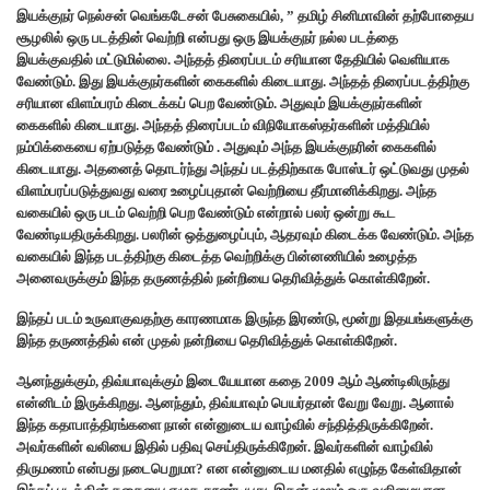
இயக்குநர் நெல்சன் வெங்கடேசன் பேசுகையில், ” தமிழ் சினிமாவின் தற்போதைய
சூழலில் ஒரு படத்தின் வெற்றி என்பது ஒரு இயக்குநர் நல்ல படத்தை
இயக்குவதில் மட்டுமில்லை. அந்தத் திரைப்படம் சரியான தேதியில் வெளியாக
வேண்டும். இது இயக்குநர்களின் கைகளில் கிடையாது. அந்தத் திரைப்படத்திற்கு
சரியான விளம்பரம் கிடைக்கப் பெற வேண்டும். அதுவும் இயக்குநர்களின்
கைகளில் கிடையாது. அந்தத் திரைப்படம் விநியோகஸ்தர்களின் மத்தியில்
நம்பிக்கையை ஏற்படுத்த வேண்டும் . அதுவும் அந்த இயக்குநரின் கைகளில்
கிடையாது. அதனைத் தொடர்ந்து அந்தப் படத்திற்காக போஸ்டர் ஒட்டுவது முதல்
விளம்பரப்படுத்துவது வரை உழைப்புதான் வெற்றியை தீர்மானிக்கிறது. அந்த
வகையில் ஒரு படம் வெற்றி பெற வேண்டும் என்றால் பலர் ஒன்று கூட
வேண்டியதிருக்கிறது. பலரின் ஒத்துழைப்பும், ஆதரவும் கிடைக்க வேண்டும். அந்த
வகையில் இந்த படத்திற்கு கிடைத்த வெற்றிக்கு பின்னணியில் உழைத்த
அனைவருக்கும் இந்த தருணத்தில் நன்றியை தெரிவித்துக் கொள்கிறேன்.
இந்தப் படம் உருவாகுவதற்கு காரணமாக இருந்த இரண்டு, மூன்று இதயங்களுக்கு
இந்த தருணத்தில் என் முதல் நன்றியை தெரிவித்துக் கொள்கிறேன்.
ஆனந்துக்கும், திவ்யாவுக்கும் இடையேயான கதை 2009 ஆம் ஆண்டிலிருந்து
என்னிடம் இருக்கிறது. ஆனந்தும், திவ்யாவும் பெயர்தான் வேறு வேறு. ஆனால்
இந்த கதாபாத்திரங்களை நான் என்னுடைய வாழ்வில் சந்தித்திருக்கிறேன்.
அவர்களின் வலியை இதில் பதிவு செய்திருக்கிறேன். இவர்களின் வாழ்வில்
திருமணம் என்பது நடைபெறுமா? என என்னுடைய மனதில் எழுந்த கேள்விதான்