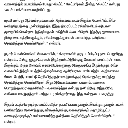
வாகனத்தில் பயணிக்கும் போது ‘லிஃப்ட் ‘ கேட்பார்கள். இன்று ‘லிஃப்ட்’ என்பது
‘பைக் டாக்சி’யாக மாறிவிட்டது.
உதவி என்பது ஆத்மார்த்தமாகவும் , நேர்மையாகவும் இருக்க வேண்டும்.‌ இந்த
மனிதநேயத்தை முன்னிறுத்திய இந்த திரைப்படம் ரசிகர்களிடம் சரியான
முறையில் சென்றடைந்திருப்பதால் மகிழ்ச்சி அடைகிறேன். இதற்கு துணையாக
நின்ற ஊடகத்தினருக்கும், ரசிகர்களுக்கும் என் மனமார்ந்த நன்றியை
தெரிவித்துக் கொள்கிறேன். ” என்றார்.
நடிகர் போஸ் வெங்கட் பேசுகையில், ” கேரளாவில் ஒரு படப்பிடிப்பு நடைபெறுகிறது
என்றால்.. அங்கு ஐந்து கேரவன் இருந்தால், அதில் ஒரு கேரவன் ரைட்டர்ஸ் -காக
இருக்கும். அந்த அளவில் கதாசிரியர்களுக்கு அங்கு மதிப்பு இருக்கிறது. அந்த
வகையில் இந்தப் படத்தில் திரைக்கதை ஆசிரியராக பணியாற்றிய அதிஷாவை
மேடையேற்றி, பாராட்டு தெரிவித்ததற்காக இயக்குநர் நெல்சனுக்கு வாழ்த்து
தெரிவித்துக் கொள்கிறேன்.‌ இது ஆரோக்கியமான பயணம். என்னை
பொறுத்தவரை கதாசிரியர் – வசனகர்த்தா என்பது தனி பிரிவு. அந்த பிரிவு
வலிமையாக இருந்தால் ..எந்த படமும் தோற்காது. இது என்னுடைய கருத்து.
இந்தப் படத்தில் நடித்த வாய்ப்பளித்த தயாரிப்பாளருக்கும், இயக்குநருக்கும் , உடன்
பணியாற்றிய அனைத்து நடிகர்களுக்கும் நடிகைகளுக்கும் தொழில்நுட்ப
கலைஞர்களுக்கும் என் மனமார்ந்த நன்றியை தெரிவித்துக் கொள்கிறேன். ”
என்றார்.