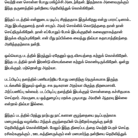
வெற்றி என சொன்ன போது மகிழ்ச்சி அடைந்தேன். இதற்காக அனைவருக்கும்
இந்த தருணத்தில் நன்றியை தெரிவித்துக் கொள்கிறேன்.
இந்தப் படத்தில் என்னுடைய நடிப்பு சிறந்ததாக இருக்கிறது என்று பாராட்டினால்..
அது இயக்குநரைத் தான் சாரும். அவர் சொல்லிக் கொடுத்ததை தான் நான்
செய்திருக்கிறேன்.‌ நான் எப்போதும் போல் இயக்குநரின் கலைஞராகத்தான்
இருக்க விரும்புகிறேன். என் மீது நம்பிக்கை வைத்து திவ்யா கதாபாத்திரத்தை
அளித்ததற்காக நன்றி.
ஒவ்வொரு படத்தில் இருந்தும் ஏதேனும் ஒரு விசயத்தை கற்றுக் கொள்கிறேன்.
இந்த படத்தில் நான் இரண்டு விசயங்களை கற்றுக் கொண்டிருக்கிறேன். ஒன்று
இயக்குநர். மற்றொன்று அதர்வா.
படப்பிடிப்பு தளத்தில் பணியாற்றிய போது மனதிற்கு நெருக்கமாக இருந்த
படங்களில் இதுவும் ஒன்று.‌ சக நடிகரான அதர்வா மிகுந்த திறமைசாலி.
அர்ப்பணிப்பு உள்ளவர். படப்பிடிப்பு தளத்தில் இயக்குநர் சொன்னதை கச்சிதமாக
செய்தார். அவருடைய ஒத்துழைப்பு மறக்க முடியாது. அவரின் ஆதரவு இல்லை
என்றால் திவ்யா இல்லை.
இந்தப் படத்தில் பிறந்து நாற்பது நாட்களான குழந்தையை நடிப்பதற்காக
மனமுவந்து வழங்கிய அந்தக் குழந்தையின் பெற்றோர்களுக்கு நன்றி
தெரிவித்துக் கொள்கிறேன். மேலும் இந்த திரைப்படத்தை வெற்றி பெறச் செய்த
ரசிகர்களுக்கும் , ஊடகத்தினருக்கும் என் மனமார்ந்த நன்றியை தெரிவித்துக்