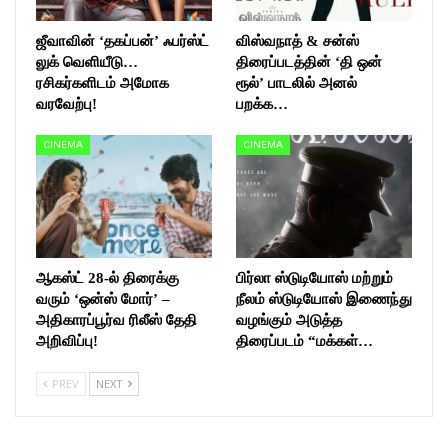
ஜீவாவின் ‘தகப்பன்’ ஃபர்ஸ்ட்
விஸ்வநாத் & சன்ஸ்
லுக் வெளியீடு…
திரைப்படத்தின் ‘தி ஒன்
ரசிகர்களிடம் அமோக
ரூல்’ பாடலில் அனல்
வரவேற்பு!
பறக்க…
CINEMA
CINEMA
ஆகஸ்ட் 28-ல் திரைக்கு
பிர்லா ஸ்டுடியோஸ் மற்றும்
வரும் ‘ஒன்ஸ் மோர்’ –
நீலம் ஸ்டுடியோஸ் இணைந்து
அதிகாரப்பூர்வ ரிலீஸ் தேதி
வழங்கும் அடுத்த
அறிவிப்பு!
திரைப்படம் “மக்கள்…
PREV
NEXT