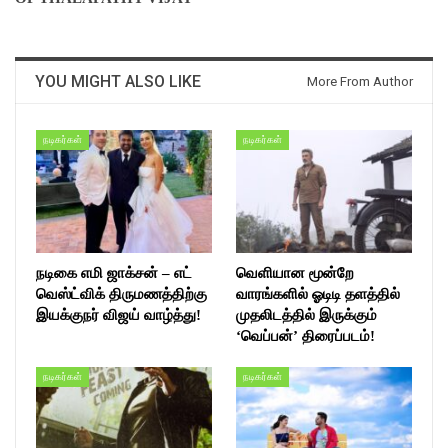
YOU MIGHT ALSO LIKE
More From Author
நடிகர்கள்
நடிகர்கள்
நடிகை எமி ஜாக்சன் – எட்
வெளியான மூன்றே
வெஸ்ட்விக் திருமணத்திற்கு
வாரங்களில் ஓடிடி தளத்தில்
இயக்குநர் விஜய் வாழ்த்து!
முதலிடத்தில் இருக்கும்
‘வெப்பன்’ திரைப்படம்!
நடிகர்கள்
நடிகர்கள்