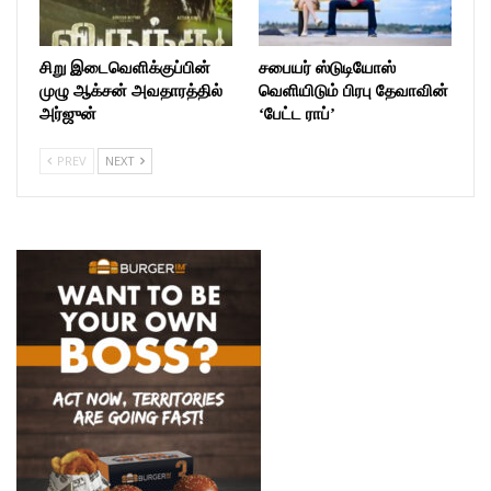
சிறு இடைவெளிக்குப்பின்
சபையர் ஸ்டுடியோஸ்
முழு ஆக்சன் அவதாரத்தில்
வெளியிடும் பிரபு தேவாவின்
அர்ஜுன்
‘பேட்ட ராப்’
PREV
NEXT