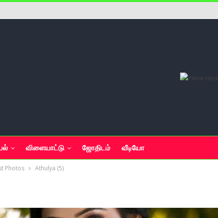
யல்
விளையாட்டு
ஜோதிடம்
வீடியோ
st Photos
Athulya (5)