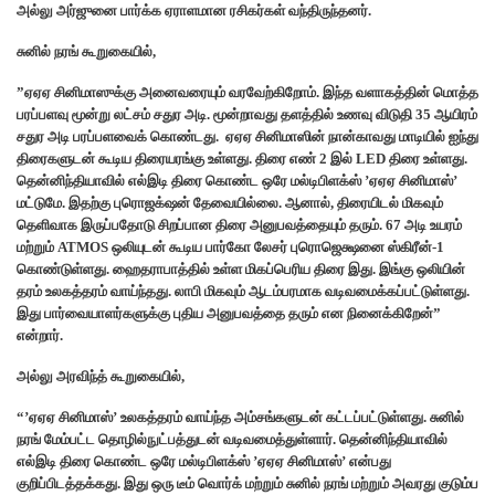
அல்லு அர்ஜுனை பார்க்க ஏராளமான ரசிகர்கள் வந்திருந்தனர்.
சுனில் நரங் கூறுகையில்,
”ஏஏஏ சினிமாஸுக்கு அனைவரையும் வரவேற்கிறோம். இந்த வளாகத்தின் மொத்த
பரப்பளவு மூன்று லட்சம் சதுர அடி. மூன்றாவது தளத்தில் உணவு விடுதி 35 ஆயிரம்
சதுர அடி பரப்பளவைக் கொண்டது. ஏஏஏ சினிமாஸின் நான்காவது மாடியில் ஐந்து
திரைகளுடன் கூடிய திரையரங்கு உள்ளது. திரை எண் 2 இல் LED திரை உள்ளது.
தென்னிந்தியாவில் எல்இடி திரை கொண்ட ஒரே மல்டிபிளக்ஸ் ’ஏஏஏ சினிமாஸ்’
மட்டுமே. இதற்கு புரொஜக்‌ஷன் தேவையில்லை. ஆனால், திரையிடல் மிகவும்
தெளிவாக இருப்பதோடு சிறப்பான திரை அனுபவத்தையும் தரும். 67 அடி உயரம்
மற்றும் ATMOS ஒலியுடன் கூடிய பார்கோ லேசர் புரொஜெக்ஷனை ஸ்கிரீன்-1
கொண்டுள்ளது. ஹைதராபாத்தில் உள்ள மிகப்பெரிய திரை இது. இங்கு ஒலியின்
தரம் உலகத்தரம் வாய்ந்தது. லாபி மிகவும் ஆடம்பரமாக வடிவமைக்கப்பட்டுள்ளது.
இது பார்வையாளர்களுக்கு புதிய அனுபவத்தை தரும் என நினைக்கிறேன்”
என்றார்.
அல்லு அரவிந்த் கூறுகையில்,
“’ஏஏஏ சினிமாஸ்’ உலகத்தரம் வாய்ந்த அம்சங்களுடன் கட்டப்பட்டுள்ளது. சுனில்
நரங் மேம்பட்ட தொழில்நுட்பத்துடன் வடிவமைத்துள்ளார். தென்னிந்தியாவில்
எல்இடி திரை கொண்ட ஒரே மல்டிபிளக்ஸ் ’ஏஏஏ சினிமாஸ்’ என்பது
குறிப்பிடத்தக்கது. இது ஒரு டீம் வொர்க் மற்றும் சுனில் நரங் மற்றும் அவரது குடும்ப