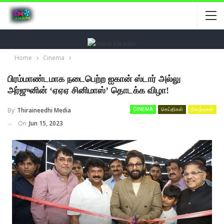
Home
Cinema
பிரம்மாண்டமாக நடைபெற்ற ஐகான் ஸ்டார் அல்லு
அர்ஜுனின் ‘ஏஏஏ சினிமாஸ்’ தொடக்க விழா!
By
Thiraineedhi Media
CINEMA
செய்திகள்
நிகழ்வுகள்
On
Jun 15, 2023