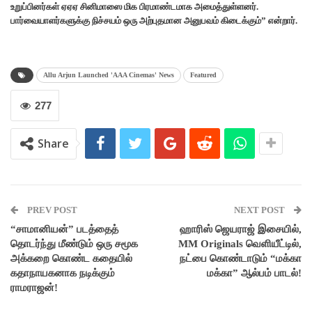
உறுப்பினர்கள் ஏஏஏ சினிமாஸை மிக பிரமாண்டமாக அமைத்துள்ளனர்.
பார்வையாளர்களுக்கு நிச்சயம் ஒரு அற்புதமான அனுபவம் கிடைக்கும்” என்றார்.
Allu Arjun Launched 'AAA Cinemas' News
Featured
277
Share
PREV POST
NEXT POST
“சாமானியன்” படத்தைத்
ஹாரிஸ் ஜெயராஜ் இசையில்,
தொடர்ந்து மீண்டும் ஒரு சமூக
MM Originals வெளியீட்டில்,
அக்கறை கொண்ட கதையில்
நட்பை கொண்டாடும் “மக்கா
கதாநாயகனாக நடிக்கும்
மக்கா” ஆல்பம் பாடல்!
ராமராஜன்!