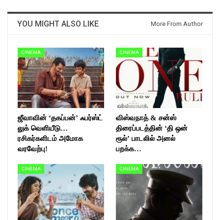
YOU MIGHT ALSO LIKE
More From Author
CINEMA
CINEMA
ஜீவாவின் ‘தகப்பன்’ ஃபர்ஸ்ட்
விஸ்வநாத் & சன்ஸ்
லுக் வெளியீடு…
திரைப்படத்தின் ‘தி ஒன்
ரசிகர்களிடம் அமோக
ரூல்’ பாடலில் அனல்
வரவேற்பு!
பறக்க…
CINEMA
CINEMA