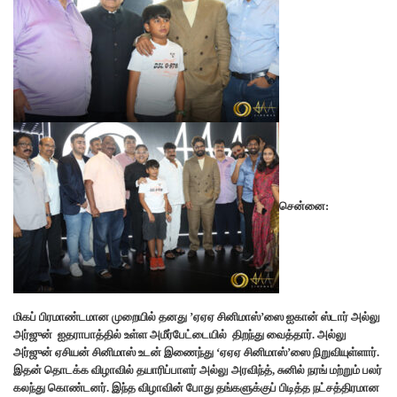
சென்னை:
மிகப் பிரமாண்டமான முறையில் தனது ’ஏஏஏ சினிமாஸ்’ஸை ஐகான் ஸ்டார் அல்லு
அர்ஜுன் ஐதராபாத்தில் உள்ள அமீர்பேட்டையில் திறந்து வைத்தார். அல்லு
அர்ஜுன் ஏசியன் சினிமாஸ் உடன் இணைந்து ‘ஏஏஏ சினிமாஸ்’ஸை நிறுவியுள்ளார்.
இதன் தொடக்க விழாவில் தயாரிப்பாளர் அல்லு அரவிந்த், சுனில் நரங் மற்றும் பலர்
கலந்து கொண்டனர். இந்த விழாவின் போது தங்களுக்குப் பிடித்த நட்சத்திரமான