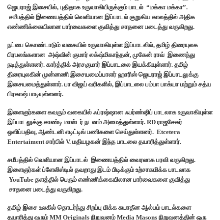
ஜெயராஜ் இசையில், புதிதாக உருவாகியிருக்கும் பாடல் “மக்கா மக்கா”.
சமீபத்தில் இணையத்தில் வெளியான இப்பாடல் குறுகிய காலத்தில் அதிக
எண்ணிக்கையிலான பார்வைகளை குவித்து சாதனை படைத்து வருகிறது.
நட்பை கொண்டாடும் வகையில் உருவாகியுள்ள இப்பாடலில், தமிழ் திரையுலக
பிரபலங்களான அஷ்வின் குமார் லக்‌ஷ்மிகாந்தன், முகேன் ராவ் இணைந்து
நடித்துள்ளனர். கார்த்திக் அரசகுமார் இப்பாடலை இயக்கியுள்ளார். தமிழ்
திரையுலகின் முன்னணி இசையமைப்பாளர் ஹாரிஸ் ஜெயராஜ் இப்பாடலுக்கு
இசையமைத்துள்ளார். பா விஜய் வரிகளில், இப்பாடலை பம்பா பாக்யா மற்றும் சத்ய
பிரகாஷ் பாடியுள்ளனர்.
இளைஞர்களை கவரும் வகையில் ஃப்ரஷ்ஷான ஃபர்ண்ஷிப் பாடலாக உருவாகியுள்ள
இப்பாடலுக்கு சாண்டி மாஸ்டர் நடனம் அமைத்துள்ளார். RD ராஜசேகர்
ஒளிப்பதிவு, ஆண்டனி எடிட்டிங் பணிகளை செய்துள்ளனர். Etcetera
Entertaiment சார்பில் V. மதியழகன் இந்த பாடலை தயாரித்துள்ளார்.
சமீபத்தில் வெளியான இப்பாடல் இணையத்தில் வைரலாக பரவி வருகிறது.
இளைஞர்கள் ப்ளேலிஸ்டில் தவறாது இடம் பிடிக்கும் உற்சாகமிக்க பாடலாக
YouTube தளத்தில் பெரும் எண்ணிக்கையிலான பார்வைகளை குவித்து
சாதனை படைத்து வருகிறது.
தமிழ் இசை உலகில் தொடர்ந்து சிறப்பு மிக்க சுயாதீன ஆல்பம் பாடல்களை
தயாரித்து வரும் MM Originals நிறுவனம் Media Masons நிறுவனத்தின் ஒரு