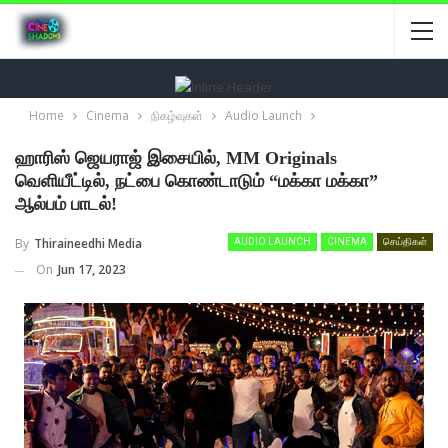
Home
Cinema
நிகழ்வுகள்
Audio Launch
ஹாரிஸ் ஜெயராஜ் இசையில், MM Originals
வெளியீட்டில், நட்பை கொண்டாடும் “மக்கா மக்கா”
ஆல்பம் பாடல்!
By
Thiraineedhi Media
AUDIO LAUNCH
CINEMA
செய்திகள்
On
Jun 17, 2023