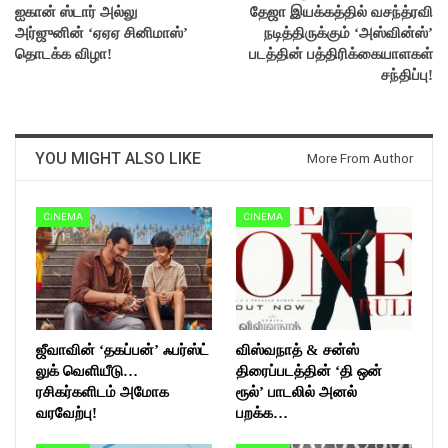
ஐகான் ஸ்டார் அல்லு
தேஜா இயக்கத்தில் வசந்த்ரவி
அர்ஜுனின் ‘ஏஏஏ சினிமாஸ்’
நடித்திருக்கும் ‘அஸ்வின்ஸ்’
தொடக்க விழா!
படத்தின் பத்திரிக்கையாளகள்
சந்திப்பு!
YOU MIGHT ALSO LIKE
More From Author
CINEMA
CINEMA
ஜீவாவின் ‘தகப்பன்’ ஃபர்ஸ்ட்
விஸ்வநாத் & சன்ஸ்
லுக் வெளியீடு…
திரைப்படத்தின் ‘தி ஒன்
ரசிகர்களிடம் அமோக
ரூல்’ பாடலில் அனல்
வரவேற்பு!
பறக்க…