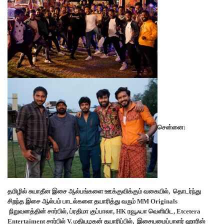
சென்னை:
தமிழில் சுயாதீன இசை ஆல்பங்களை ஊக்குவிக்கும் வகையில், தொடர்ந்து
சிறந்த இசை ஆல்பம் பாடல்களை தயாரித்து வரும் MM Originals
நிறுவனத்தின் சார்பில், ப்ரதிமா குப்பாலா, HK ரவூஃபா வெளியிட, Etcetera
Entertaiment சார்பில் V. மதியழகன் தயாரிப்பில், இசையமைப்பாளர் ஹாரிஸ்