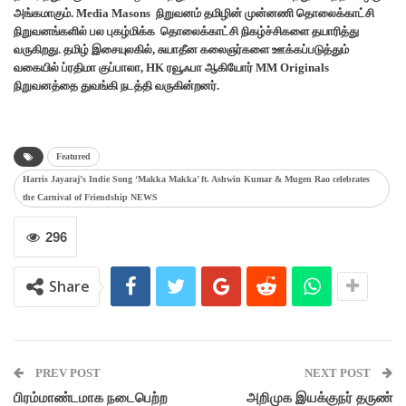
அங்கமாகும். Media Masons நிறுவனம் தமிழின் முன்னணி தொலைக்காட்சி
நிறுவனங்களில் பல புகழ்மிக்க தொலைக்காட்சி நிகழ்ச்சிகளை தயாரித்து
வருகிறது. தமிழ் இசையுலகில், சுயாதீன கலைஞர்களை ஊக்கப்படுத்தும்
வகையில் ப்ரதிமா குப்பாலா, HK ரவூஃபா ஆகியோர் MM Originals
நிறுவனத்தை துவங்கி நடத்தி வருகின்றனர்.
Featured
Harris Jayaraj’s Indie Song ‘Makka Makka’ ft. Ashwin Kumar & Mugen Rao celebrates
the Carnival of Friendship NEWS
296
Share
PREV POST
NEXT POST
பிரம்மாண்டமாக நடைபெற்ற
அறிமுக இயக்குநர் தருண்