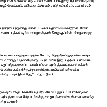
ல என்று நான் கூறினேன். இது போன்ற சின்ன படங்களுக்கு மீடியாக்கள் ஆதரவு
ூடியூப் சேனல்களில் எதிர்மறை விமர்சனம் அளித்துள்ளார்கள். ஆனால் படம்
மே நன்றாக வந்துள்ளது. சின்ன படம் என ஒதுக்கி வைக்காதீர்கள். சின்ன
ின்ன படத்தில் நடித்த சிவாஜிராவ் தான் இன்று சூப்பர் ஸ்டார் ரஜினிகாந்த்
பிட்டீர்களா என்று தான் முதலில் கேட்பார். அந்த அளவிற்கு எல்லோரையும்
 சார்ந்தும் உருவாகியுள்ளது. 25 நாட்களில் இந்த படத்தின் படப்பிடிப்பை
பட்ஜெட் பற்றி கவலைப்பட வேண்டாம் என ஆரம்பத்திலேயே கிரீன் சிக்னல்
்தம் ஆகிய படங்களில் நடித்து வருகிறேன். வாய்ப்புகள் நன்றாகவே
கிற பயமும் இருக்கிறது” என்று கூறினார்.
தில் ஆசியா நெட் சேனலில் ஒரு சீரியலில் கிட்டத்தட்ட 920 எபிசோடுகள்
 ஆர்வத்தில் தான் இந்த படத்தில் நடிக்க ஒப்புக்கொண்டேன். நான் நினைத்து
்று கூறினார்.