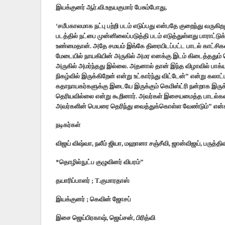
இயக்குனர் ஆர்.வி.உதயகுமார் பேசும்போது,
‘சமீபகாலமாக நட்பு பற்றி படம் எடுப்பது என்பதே குறைந்து வரு
படத்தில் நட்பை முன்னிலைப்படுத்தி படம் எடுத்துள்ளது பாராட்டு
உண்மைதான். அதே சமயம் இங்கே திரையிடப்பட்ட பாடல் காட்சிகளில்
மேடையில் நாயகியின் அருகில் அமர எனக்கு இடம் கிடைத்ததும் 
அருகில் அமர்ந்தது இல்லை. அதனால் தான் இந்த விழாவில் பாக்ய
நிகழ்வில் இருக்கிறேன் என்று உட்கார்ந்து விட்டேன்” என்று கல
கதாநாயகர்களுக்கு இடையே இருக்கும் கெமிஸ்ட்ரி நன்றாக இருக்
தெரியவில்லை என்று கூறினார். அவர்கள் இசையமைத்த பாடல்களில் த
அவர்களின் பெயரை தெரிந்து வைத்துக்கொள்ள வேண்டும்” என்கி
நடிகர்கள்
விஜய் விஷ்வா, நலீம் ஜியா, மஹானா சஞ்சீவி, ஜான்விஜய், பருத்திவீ
*தொழில்நுட்ப குழுவினர் விபரம்”
தயாரிப்பாளர் ; T.குமாரதாஸ்
இயக்குனர் ; கெவின் ஜோசப்
இசை ஜெய்பிரகாஷ், ஜெய்சன், பிரித்வி