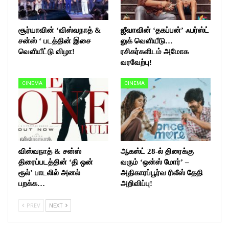
சூர்யாவின் ‘விஸ்வநாத் &
ஜீவாவின் ‘தகப்பன்’ ஃபர்ஸ்ட்
சன்ஸ் ‘ படத்தின் இசை
லுக் வெளியீடு…
வெளியீட்டு விழா!
ரசிகர்களிடம் அமோக
வரவேற்பு!
CINEMA
CINEMA
விஸ்வநாத் & சன்ஸ்
ஆகஸ்ட் 28-ல் திரைக்கு
திரைப்படத்தின் ‘தி ஒன்
வரும் ‘ஒன்ஸ் மோர்’ –
ரூல்’ பாடலில் அனல்
அதிகாரப்பூர்வ ரிலீஸ் தேதி
பறக்க…
அறிவிப்பு!
PREV
NEXT