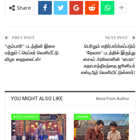
Share
PREV POST
NEXT POST
“கும்பாரி” படத்தின் இசை
பெரிதும் எதிர்பார்க்கப்படும்
மற்றும் ட்ரெய்லர் வெளியீட்டு
‘தேவரா’ படத்தில் இருந்து
விழா ஹைலைட்ஸ்!
சைஃப் அலிகானின் ‘பைரா’
கதாபாத்திரத்தை ஜூனியர்
என்டிஆர் வெளியிட்டுள்ளார்!
YOU MIGHT ALSO LIKE
More From Author
AUDIO LAUNCH
CINEMA