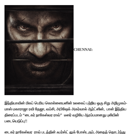
CHENNAI:
இந்தியாவின் மிகப் பெரிய கொள்ளையனின் உலகைப் பற்றிய ஒரு சிறு அறிமுகம்-
மாஸ் மகாராஜா ரவி தேஜா, வம்சி, அபிஷேக் அகர்வால் ஆர்ட்ஸின், பான் இந்திய
திரைப்படம் “டைகர் நாகேஸ்வர ராவ்” டீஸர் வழியே ஆரம்பமானது புலியின்
படையெடுப்பு!!
டைகர் நாகேஸ்வர ராவ் படத்தின் ஃபர்ஸ்ட் லுக் போஸ்டரும், அதைத் தொடர்ந்து