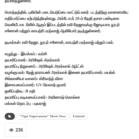
தயாரித்துள்ளார்.
மொத்தத்தில், புலியின் படையெடுப்பை காட்டும் டீஸர் படத்திற்கு வானளாவிய
எதிர்பார்ப்பை ஏற்படுத்தியுள்ளது. அக்டோபர் 20-ம் தேதி தசரா பண்டிகை
வெளியீடாக ரிலீஸ் ஆகும் இப்படத்தில் ரவி தேஜாவுக்கு ஜோடியாக நூபுர்
சனோன் மற்றும் காயத்ரி பரத்வாஜ் ஆகியோர் நடித்துள்ளனர்.
நடிகர்கள்: ரவி தேஜா, நூபுர் சனோன், காயத்ரி பரத்வாஜ் மற்றும் பலர்.
எழுத்து – இயக்கம் : வம்சி
தயாரிப்பாளர்: அபிஷேக் அகர்வால்
தயாரிப்பு நிறுவனம் : அபிஷேக் அகர்வால் ஆர்ட்ஸ்
வழங்குபவர்: தேஜ் நாராயண் அகர்வால் இணை தயாரிப்பாளர்: மயங்க்
சிங்கானியா வசனம்: ஸ்ரீகாந்த் விசா
இசையமைப்பாளர்: GV பிரகாஷ் குமார்
ஒளிப்பதிவு : R மதி
தயாரிப்பு வடிவமைப்பாளர்: அவினாஷ் கொல்லா
மக்கள் தொடர்பு : யுவராஜ்
"Tiger Nagesvararao" Movie News
Featured
236