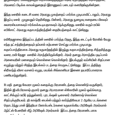
அவரைப் பிடிக்க காவல்துறையும் இராணுவப் படையும் களமிறங்குகின்றன.
இந்த டீஸரில் கடைசி வரை அவரது முகத்தைப் பார்க்க முடியாவிட்டாலும், அவரது
இருப்பு டீஸர் முழுவதும் தெரிகிறது. பின்னர், அவரது நுழைவு கதையை மிகவும்
சுவாரஸ்யமாகவும் ஈர்க்கக்கூடியதாகவும் ஆக்குகிறது. டீஸரில் வரும் ரயில்
எபிசோட் அவரது கதாபாத்திரத்தின் தைரியத்தைக் காட்டுகிறது.
ரவிதேஜாவை இந்தப்படத்தின் டீஸரில் பார்த்த பிறகு, இந்த டைட்டில் ரோலில் வேறு
எந்த நட்சத்திரத்தையும் நம்மால் கற்பனை செய்து பார்க்க முடியாது.
கதாப்பாத்திரமாக அவரது உருமாற்றத்தில் இருந்து கதாபாத்திரத்தை சித்தரித்தது
வரை, ரவி தேஜா டீஸரில் அசத்தியிருக்கிறார். அவர் தனது அசாத்திய நடிப்பால்
அனைவரின் மனதையும் கொள்ளை கொள்கிறார். இயக்குநர் வம்சியின் சிறப்பான
எழுத்து மற்றும் சிறந்த இயக்கம் படத்தை மெருகூட்டுகிறது. இப்படத்திற்கு
ஸ்ரீகாந்த் விசா வசனம் எழுத, மயங்க் சிங்கானியா இணை தயாரிப்பாளராக
பணியாற்றுகிறார்.
R மதி தனது கேமரா மூலம் கதைக்கு பிரமாண்டத்தை கொண்டு வருகிறார்,
இதில் ஜி.வி.பிரகாஷ் குமார் தனது அபாரமான ஸ்கோரின் மூலம் ஒவ்வொரு
காட்சிக்கும் உயிர் தந்துள்ளார். புரடக்‌ஷன் டிசைனர் அவினாஷ் கொல்லா
சிறப்புக்குரியவர். தி காஷ்மீர் பைல்ஸ் மற்றும் கார்த்திகேயா 2 ஆகிய படங்களை
தொடர்ந்து பான் இந்தியா பிளாக்பஸ்டர்களை உருவாக்கிய அபிஷேக் அகர்வால்
ஆர்ட்ஸ் பேனரின் கீழ் அபிஷேக் அகர்வால் இப்படத்தை பிரமாண்டமாக