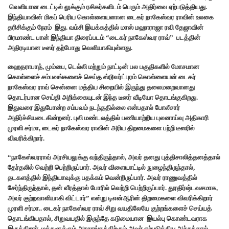
வெளியான டைட்டில் லுக்கும் ரசிகர்களிடம் பெரும் அதிர்வை ஏற்படுத்தியது.
இந்தியாவின் மிகப் பெரிய கொள்ளையனான டைகர் நாகேஸ்வர ராவின் உலகை
தரிசிக்கும் நேரம் இது. வம்சி இயக்கத்தில் மாஸ் மஹாராஜா ரவி தேஜாவின்
பிரமாண்ட பான் இந்தியா திரைப்படம் “டைகர் நாகேஸ்வர ராவ்” படத்தின்
அதிரடியான டீஸர் தற்போது வெளியாகியுள்ளது.
ஹைதராபாத், மும்பை, டெல்லி மற்றும் நாட்டின் பல பகுதிகளில் மோசமான
கொள்ளைச் சம்பவங்களைச் செய்த ஸ்டூவர்ட்புரம் கொள்ளையன் டைகர்
நாகேஸ்வர ராவ் சென்னை மத்திய சிறையில் இருந்து தலைமறைவானது
தொடர்பான செய்தி அறிக்கையுடன் இந்த டீஸர் வீடியோ தொடங்குகிறது.
இதுவரை இதுபோன்ற சம்பவம் நடந்ததில்லை என்பதால் போலீசார்
அதிர்ச்சியடைகின்றனர். புலி மண்டலத்தில் பணியாற்றிய புலனாய்வு அதிகாரி
முரளி சர்மா, டைகர் நாகேஸ்வர ராவின் அரிய திறமைகளை பற்றி டீஸரில்
விவரிக்கிறார்.
“நாகேஸ்வரராவ் அரசியலுக்கு வந்திருந்தால், அவர் தனது புத்திசாலித்தனத்தால்
தேர்தலில் வெற்றி பெற்றிருப்பார். அவர் விளையாட்டில் நுழைந்திருந்தால்,
தடகளத்தில் இந்தியாவுக்கு பதக்கம் வென்றிருப்பார். அவர் ராணுவத்தில்
சேர்ந்திருந்தால், தன் வீரத்தால் போரில் வெற்றி பெற்றிருப்பார். துரதிர்ஷ்டவசமாக,
அவர் குற்றவாளியாகி விட்டார்” என்று டிஎன்ஆரின் திறமைகளை விவரிக்கிறார்
முரளி சர்மா.. டைகர் நாகேஸ்வர ராவ் சிறு வயதிலேயே குற்றங்களைச் செய்யத்
தொடங்கியதால், சிறுவயதில் இருந்தே கடுமையான இயல்பு கொண்டவராக
இருக்கிறார். மக்களுக்கும் அரசாங்கத்திற்கும் அவர் ஏற்படுத்திய அச்சத்தால்,