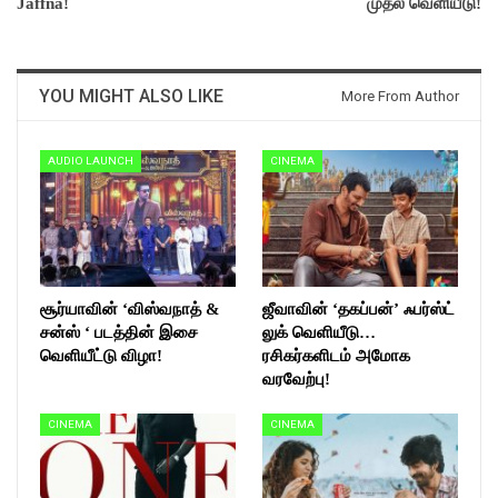
Jaffna!
முதல் வெளியீடு!
YOU MIGHT ALSO LIKE
More From Author
AUDIO LAUNCH
CINEMA
சூர்யாவின் ‘விஸ்வநாத் &
ஜீவாவின் ‘தகப்பன்’ ஃபர்ஸ்ட்
சன்ஸ் ‘ படத்தின் இசை
லுக் வெளியீடு…
வெளியீட்டு விழா!
ரசிகர்களிடம் அமோக
வரவேற்பு!
CINEMA
CINEMA