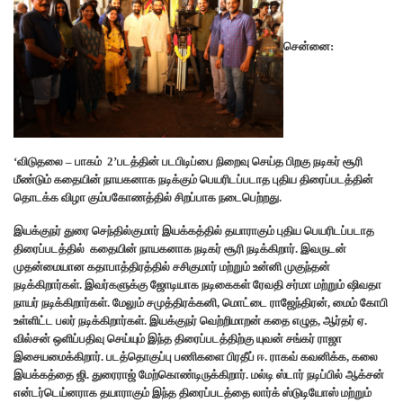
சென்னை:
‘விடுதலை – பாகம் 2’படத்தின் படபிடிப்பை நிறைவு செய்த பிறகு நடிகர் சூரி
மீண்டும் கதையின் நாயகனாக நடிக்கும் பெயரிடப்படாத புதிய திரைப்படத்தின்
தொடக்க விழா கும்பகோணத்தில் சிறப்பாக நடைபெற்றது.
இயக்குநர் துரை செந்தில்குமார் இயக்கத்தில் தயாராகும் புதிய பெயரிடப்படாத
திரைப்படத்தில் கதையின் நாயகனாக நடிகர் சூரி நடிக்கிறார். இவருடன்
முதன்மையான கதாபாத்திரத்தில் சசிகுமார் மற்றும் உன்னி முகுந்தன்
நடிக்கிறார்கள். இவர்களுக்கு ஜோடியாக நடிகைகள் ரேவதி சர்மா மற்றும் ஷிவதா
நாயர் நடிக்கிறார்கள். மேலும் சமுத்திரக்கனி, மொட்டை ராஜேந்திரன், மைம் கோபி
உள்ளிட்ட பலர் நடிக்கிறார்கள். இயக்குநர் வெற்றிமாறன் கதை எழுத, ஆர்தர் ஏ.
வில்சன் ஒளிப்பதிவு செய்யும் இந்த திரைப்படத்திற்கு யுவன் சங்கர் ராஜா
இசையமைக்கிறார். படத்தொகுப்பு பணிகளை பிரதீப் ஈ. ராகவ் கவனிக்க, கலை
இயக்கத்தை ஜி. துரைராஜ் மேற்கொண்டிருக்கிறார். மல்டி ஸ்டார் நடிப்பில் ஆக்சன்
என்டர்டெய்னராக தயாராகும் இந்த திரைப்படத்தை லார்க் ஸ்டுடியோஸ் மற்றும்