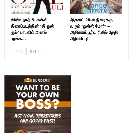
விஸ்வநாத் & சன்ஸ்
ஆகஸ்ட் 28-ல் திரைக்கு
திரைப்படத்தின் ‘தி ஒன்
வரும் ‘ஒன்ஸ் மோர்’ –
ரூல்’ பாடலில் அனல்
அதிகாரப்பூர்வ ரிலீஸ் தேதி
பறக்க…
அறிவிப்பு!
PREV
NEXT