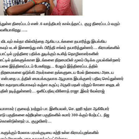
துள்ள திரைப்படம் எண் .6 வாத்தியார் கால்பந்தாட்ட குழு திரைப்படம் வரும்
 வெளியாகிறது …..
து விடவும் கல்தா வில்வித்தை ஆகிய படங்களை தயாரித்து இயக்கிய
ும் uடன் இணைந்து எஸ். பிரீத்தி சங்கர் தயாரித்துள்ளார்… கிராமங்களில்
ட்டில் முத்திரை பதிக்க துடிக்கும் கூலித் தொழிலாளர்களின்
ாட்டில் தங்களுக்கான இடங்களை திறமையின் மூலம் பிடிக்க முயல்கின்றனர்
ை இத்திரைப்படம் பேசுகிறது… மேலும் இத்திரைப்படத்தில்
டைய திறமைகளை ஒடுக்கி அவர்களை தங்களுடைய மேல் நிலையை அடைய
் என்பதை படத்தின் மையக்கருவாக ஆழமாக இயக்குனர் பதிவு செய்துள்ளார்
ிரா கதாநாயகியாகவும் கஞ்சா கருப்பு அருவி மதன் மற்றும் சோனா ஹைடன்
டத்தின் நடித்துள்ளனர்… ஒளிப்பதிவு வினோத் ராஜா ,இவர் வேல்ராஜ்
்யாசாகர் ( குவைத் )மற்றும் பா. இனியவன், செ. ஹரி உத்ரா ஆகியோர்
டு பகுதிகளை சுற்றியுள்ள பகுதிகளில் சுமார் 300-க்கும் மேற்பட்ட நிஜ
ேற்கொண்டுள்ளநர் பட குழுவினர்…
்களுக்கும் மேலாக பரமக்குடியை சுற்றி உள்ள கிராமப்புறங்களில்
ிகளும் பிரமாண்டமாக உருவாக்கப்பட்டுள்ளது…