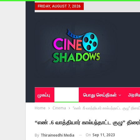
FRIDAY, AUGUST 7, 2026
முகப்பு
சினிமா
பொது செய்திகள்
அரசி
Home
Cinema
“எண் .6 வாத்தியார் கால்பந்தாட்ட குழு” திரை
“எண் .6 வாத்தியார் கால்பந்தாட்ட குழு” திரைப
On
Sep 11, 2023
By
Thiraineedhi Media