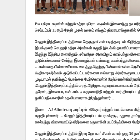
Pss புரோடக்ஷன்ஸ் மற்றும் உத்ரா புரொடக்ஷன்ஸ் இணைந்து தயாரித்
செப்டம்பர் 15ஆம் தேதி முதல் உலகம் எங்கும் திரையரங்குகளில்
மேலும் இத்திரைப்படத்தினை தெரு நாய்கள் படித்தவுடன் கிழித்
இயக்குனர் செ.ஹரி உத்ரா அவர்கள் எழுதி இயக்கி தயாரிப்பாளராகவ
இருந்து இந்திய அளவிலும் ,சர்வதேச அளவிலும் கால்பந்து விளையா
குடும்பங்களைச் சேர்ந்த இளைஞர்கள் எவ்வாறு கால்பந்து விளைய
…என்பதை பின்னணியாக வைத்து அதற்கு பின்னால் உள்ள அரசியல
அதிகாரவர்க்கம் ,ஒடுக்கப்பட்டவர்களை எவ்வாறு அவர்களு
முடியாமல் தவிக்கும் போக்கை மேற்கொண்டு மேற்கொள்கின்றனர
,மேலும் இத்திரைப்படத்தில் சரத் அறிமுக கதாநாயகனாகவும் அய
,நரேன் , இளையா, எஸ் .எம். டி கருணாநிதி மற்றும் பலர் திரைப்ப
ஒளிப்பதிவாளரின் உதவியாளராக இருந்துள்ளார் …
இசை – AJ Alimirzaq ,எடிட்டிங் -கிஷோர் மற்றும் பாடல்களை வித
எழுதியுள்ளனர் … மேலும் இத்திரைப்படம் பரமக்குடி, மதுரை ,ராம்நா
கால்பந்து விளையாட்டு வீரர்களை உருவாக்கி படப்பிடிப்பினை ம
மேலும் இத்திரைப்படத்தில் இரவு நேர காட்சிகள் சுமார் ஒரு 30 நாட
நடத்தியுள்ளனர் ,படத்தின் சண்டைக் காட்சிகளும் ,பாடல் காட்ச