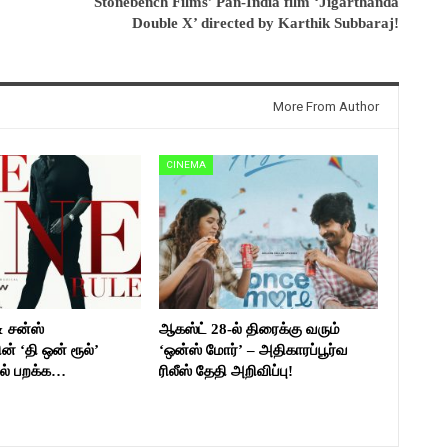
Stonebench Films’ Pan-India film ‘Jigarthanda
Double X’ directed by Karthik Subbaraj!
More From Author
CINEMA
& சன்ஸ்
ஆகஸ்ட் 28-ல் திரைக்கு வரும்
ன் ‘தி ஒன் ரூல்’
‘ஒன்ஸ் மோர்’ – அதிகாரப்பூர்வ
ல் பறக்க…
ரிலீஸ் தேதி அறிவிப்பு!