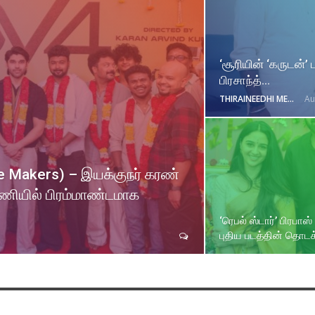
‘சூரியின் ‘கருடன்
பிரசாந்த்…
THIRAINEEDHI MEDIA
Au
ie Makers) – இயக்குநர் கரண்
ட்டணியில் பிரம்மாண்டமாக
‘ரெபல் ஸ்டார்’ பிரபாஸ் 
புதிய படத்தின் தொட