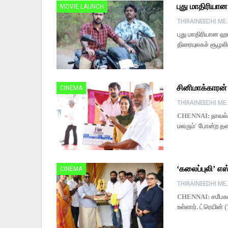
புது மாதிரியான 
MOVIE LAUNCH
THIRAINE
புது மாதிரியான ஹார
திரையுலகச் சூழலி
சினிமாக்காரன் 
CINEMA
THIRAINE
CHENNAI: நாவல்கள
மலரும்' போன்ற தல
‘கலைப்புலி’ எஸ
CINEMA
THIRAINE
CHENNAI: சமீபகால
உள்ளார். ட்ரெயின