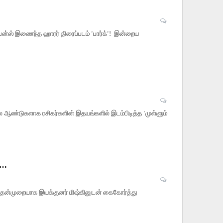
 சஸ்பென்ஸ் இணைந்த ஹாரர் திரைப்படம் 'பார்க்'! இன்றைய
 ஆண்டுகளாக ரசிகர்களின் இதயங்களில் இடம்பிடித்த 'முள்ளும்
்…
 முதன்முறையாக இயக்குனர் மிஷ்கினுடன் கைகோர்த்து