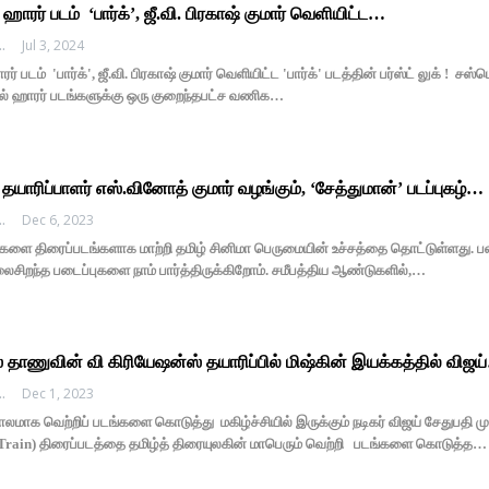
ஹாரர் படம் ‘பார்க்’, ஜீ.வி. பிரகாஷ் குமார் வெளியிட்ட…
EDHI MEDIA
Jul 3, 2024
ர் படம் 'பார்க்', ஜீ.வி. பிரகாஷ் குமார் வெளியிட்ட 'பார்க்' படத்தின் பர்ஸ்ட் லுக் !
ல் ஹாரர் படங்களுக்கு ஒரு குறைந்தபட்ச வணிக…
தயாரிப்பாளர் எஸ்.வினோத் குமார் வழங்கும், ‘சேத்துமான்’ படப்புகழ்…
EDHI MEDIA
Dec 6, 2023
ை திரைப்படங்களாக மாற்றி தமிழ் சினிமா பெருமையின் உச்சத்தை தொட்டுள்ளது. பல
ைசிறந்த படைப்புகளை நாம் பார்த்திருக்கிறோம். சமீபத்திய ஆண்டுகளில்,…
் தாணுவின் வி கிரியேஷன்ஸ் தயாரிப்பில் மிஷ்கின் இயக்கத்தில் விஜய
EDHI MEDIA
Dec 1, 2023
மாக வெற்றிப் படங்களை கொடுத்து மகிழ்ச்சியில் இருக்கும் நடிகர் விஜய் சேதுபதி
் (Train) திரைப்படத்தை தமிழ்த் திரையுலகின் மாபெரும் வெற்றி படங்களை கொடுத்த…