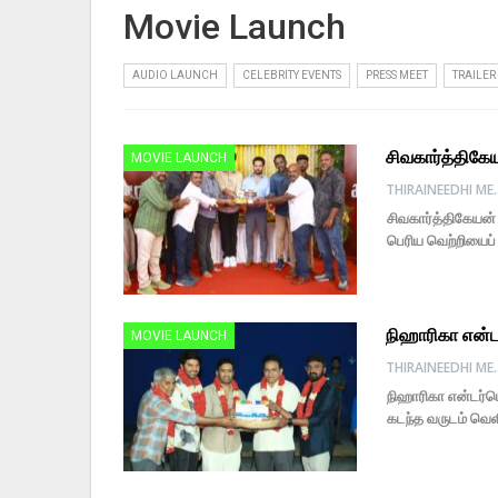
Movie Launch
AUDIO LAUNCH
CELEBRITY EVENTS
PRESS MEET
TRAILE
சிவகார்த்திக
MOVIE LAUNCH
THIRAINE
சிவகார்த்திகேயன்
பெரிய வெற்றியைப் 
நிஹாரிகா என்டர
MOVIE LAUNCH
THIRAINE
நிஹாரிகா என்டர்டெய
கடந்த வருடம் வெளிய