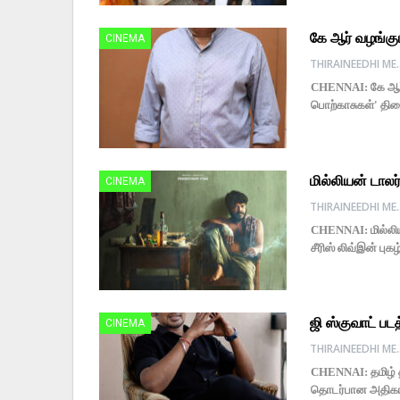
கே ஆர் வழங்கும
CINEMA
THIRAINE
CHENNAI: கே ஆர் வ
பொற்காசுகள்' திர
மில்லியன் டாலர
CINEMA
THIRAINE
CHENNAI: மில்லியன
சீரிஸ் லிவ்இன் பு
ஜி ஸ்குவாட் ப
CINEMA
THIRAINE
CHENNAI: தமிழ் த
தொடர்பான அதிகாரப்