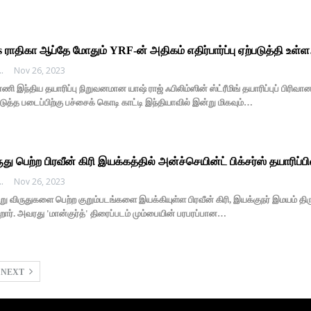
் vs ராதிகா ஆப்தே மோதும் YRF-ன் அதிகம் எதிர்பார்ப்பு ஏற்படுத்தி உள
EDHI MEDIA
Nov 26, 2023
இந்திய தயாரிப்பு நிறுவனமான யாஷ் ராஜ் ஃபிலிம்ஸின் ஸ்ட்ரீமிங் தயாரிப்புப் பிரிவான 
ுத்த படைப்பிற்கு பச்சைக் கொடி காட்டி இந்தியாவில் இன்று மிகவும்…
து பெற்ற பிரவீன் கிரி இயக்கத்தில் அன்ச்செயின்ட் பிக்சர்ஸ் தயாரிப்ப
EDHI MEDIA
Nov 26, 2023
விருதுகளை பெற்ற குறும்படங்களை இயக்கியுள்ள பிரவீன் கிரி, இயக்குநர் இமயம் திரு 
றார். அவரது 'மான்குர்த்' திரைப்படம் மும்பையின் பரபரப்பான…
NEXT