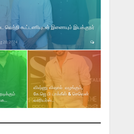
’ பட வெற்றி கூட்டணியுடன் இணையும் இயக்குநர்
g 20, 2024
விஷ்ணு விஷால் வழங்கும்,
நடிக்கும்
கே.ஜெ.பி டாக்கீஸ் & செவென்
க்க…
வாரியர்ஸ்…