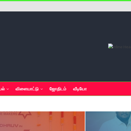
யல்
விளையாட்டு
ஜோதிடம்
வீடியோ