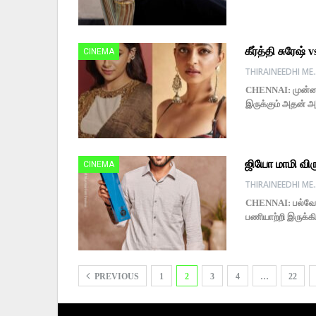
கீர்த்தி சுரேஷ
CINEMA
THIRAINE
CHENNAI: முன்னணி 
இருக்கும் அதன் அட
ஜியோ மாமி விரு
CINEMA
THIRAINE
CHENNAI: பல்வேறு 
பணியாற்றி இருக்கி
PREVIOUS
1
2
3
4
…
22