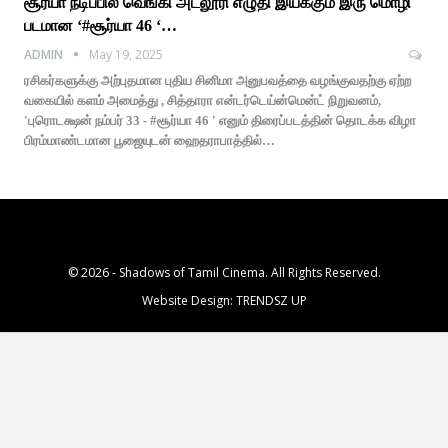
சூர்யா நடிப்பில் வெங்கி அட்லூரி எழுதி இயக்கும் இரு மொழி
படமான ‘#சூர்யா 46 ‘…
ADMIN
May 19, 2025
ரசிகர்களுக்கு அற்புதமான புதிய சினிமா அனுபவத்தை வழங்குவதற்கு ஏற்ற
வகையில் களம் அமைத்து , சித்தாரா என்டர்டெய்ன்மென்ட் நிறுவனம்,
'புரொடக்ஷன் நம்பர் 33 - #சூர்யா 46 ' எனும் திரைப்படத்தின் தொடக்க விழா
பிரம்மாண்டமான பூஜையுடன் ஹைதராபாத்தில்…
© 2026 - Shadows of Tamil Cinema. All Rights Reserved.
Website Design:
TRENDSZ UP