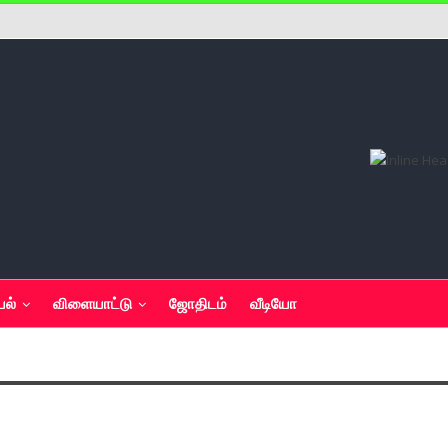
யல்
விளையாட்டு
ஜோதிடம்
வீடியோ