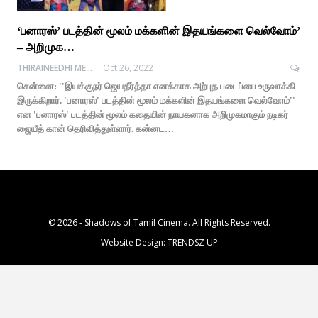
‘பனாரஸ்’ படத்தின் மூலம் மக்களின் இதயங்களை வெல்வோம்’
– அறிமுக…
THIRAINEEDHI MEDIA
Oct 26, 2022
சென்னை: ''இயக்குநர் ஜெயதீர்த்தா எனக்காக அற்புத படைப்பை உருவாக்கி
இருக்கிறார். 'பனாரஸ்' படத்தின் மூலம் மக்களின் இதயங்களை வெல்வோம்''
என 'பனாரஸ்' படத்தின் மூலம் கதையின் நாயகனாக அறிமுகமாகும் நடிகர்
ஜையீத் கான் தெரிவித்துள்ளார். கன்னட…
© 2026 - Shadows of Tamil Cinema. All Rights Reserved.
Website Design:
TRENDSZ UP