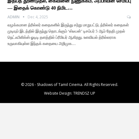
இதயத் தூண்டுதல், கைவினை நுணுக்கம், அப்பாவின் சேமிப்பு
— இதைக் கொண்டு 40 நிமிட…
ADMIN
Dec 4, 2025
வழக்கமான த்ரில்லர் கதைகளில் இருந்து சற்று மாறுபட்டு, த்ரில்லர் கதைகள்
முடியும் இடத்தில் இருந்து தொடங்கும் ‘ஸ்டீபன்’ டிசம்பர் 5 ஆம் தேதி முதல்
நெட்ஃபிலிக்ஸ் ஓடிடி தளத்தில் ப்ரீமியர் ஆகிறது. உளவியல் த்ரில்லராக
உருவாகியுள்ள இந்தக் கதையை அறிமுக…
© 2026 - Shadows of Tamil Cinema. All Rights Reserved.
Website Design:
TRENDSZ UP