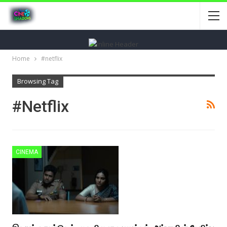
Home
#netflix
Browsing Tag
#netflix
CINEMA